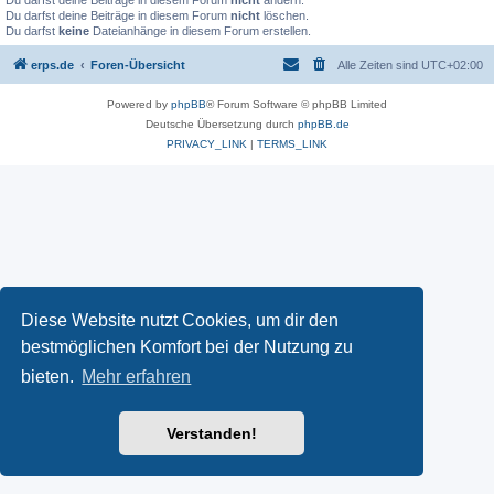
Du darfst deine Beiträge in diesem Forum
nicht
ändern.
Du darfst deine Beiträge in diesem Forum
nicht
löschen.
Du darfst
keine
Dateianhänge in diesem Forum erstellen.
erps.de
Foren-Übersicht
Alle Zeiten sind
UTC+02:00
Powered by
phpBB
® Forum Software © phpBB Limited
Deutsche Übersetzung durch
phpBB.de
PRIVACY_LINK
|
TERMS_LINK
Diese Website nutzt Cookies, um dir den
bestmöglichen Komfort bei der Nutzung zu
bieten.
Mehr erfahren
Verstanden!