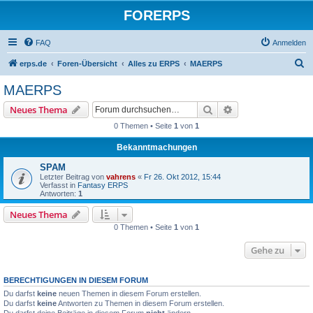
FORERPS
FAQ
Anmelden
S
erps.de
Foren-Übersicht
Alles zu ERPS
MAERPS
u
MAERPS
c
Suche
Erweiterte Suche
Neues Thema
h
0 Themen • Seite
1
von
1
e
Bekanntmachungen
SPAM
Letzter Beitrag von
vahrens
«
Fr 26. Okt 2012, 15:44
Verfasst in
Fantasy ERPS
Antworten:
1
Neues Thema
0 Themen • Seite
1
von
1
Gehe zu
BERECHTIGUNGEN IN DIESEM FORUM
Du darfst
keine
neuen Themen in diesem Forum erstellen.
Du darfst
keine
Antworten zu Themen in diesem Forum erstellen.