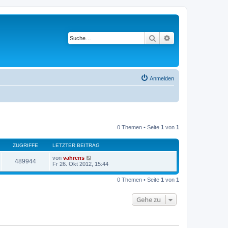
Suche
Erweiterte Suche
Anmelden
0 Themen • Seite
1
von
1
ZUGRIFFE
LETZTER BEITRAG
von
vahrens
489944
Fr 26. Okt 2012, 15:44
0 Themen • Seite
1
von
1
Gehe zu