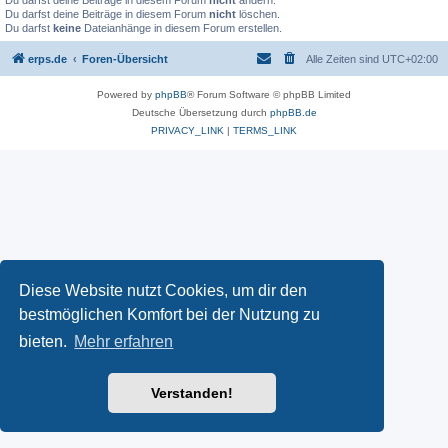
Du darfst deine Beiträge in diesem Forum
nicht
ändern.
Du darfst deine Beiträge in diesem Forum
nicht
löschen.
Du darfst
keine
Dateianhänge in diesem Forum erstellen.
erps.de
Foren-Übersicht
Alle Zeiten sind
UTC+02:00
Powered by
phpBB
® Forum Software © phpBB Limited
Deutsche Übersetzung durch
phpBB.de
PRIVACY_LINK
|
TERMS_LINK
Diese Website nutzt Cookies, um dir den
bestmöglichen Komfort bei der Nutzung zu
bieten.
Mehr erfahren
Verstanden!