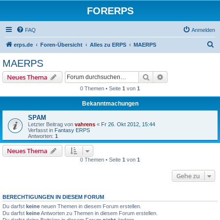
FORERPS
FAQ
Anmelden
S
erps.de
Foren-Übersicht
Alles zu ERPS
MAERPS
u
MAERPS
c
Suche
Erweiterte Suche
Neues Thema
h
0 Themen • Seite
1
von
1
e
Bekanntmachungen
SPAM
Letzter Beitrag von
vahrens
«
Fr 26. Okt 2012, 15:44
Verfasst in
Fantasy ERPS
Antworten:
1
Neues Thema
0 Themen • Seite
1
von
1
Gehe zu
BERECHTIGUNGEN IN DIESEM FORUM
Du darfst
keine
neuen Themen in diesem Forum erstellen.
Du darfst
keine
Antworten zu Themen in diesem Forum erstellen.