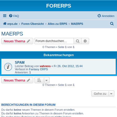
FORERPS
FAQ
Anmelden
S
erps.de
Foren-Übersicht
Alles zu ERPS
MAERPS
u
MAERPS
c
Suche
Erweiterte Suche
Neues Thema
h
0 Themen • Seite
1
von
1
e
Bekanntmachungen
SPAM
Letzter Beitrag von
vahrens
«
Fr 26. Okt 2012, 15:44
Verfasst in
Fantasy ERPS
Antworten:
1
Neues Thema
0 Themen • Seite
1
von
1
Gehe zu
BERECHTIGUNGEN IN DIESEM FORUM
Du darfst
keine
neuen Themen in diesem Forum erstellen.
Du darfst
keine
Antworten zu Themen in diesem Forum erstellen.