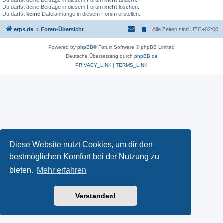
Du darfst deine Beiträge in diesem Forum
nicht
ändern.
Du darfst deine Beiträge in diesem Forum
nicht
löschen.
Du darfst
keine
Dateianhänge in diesem Forum erstellen.
erps.de
Foren-Übersicht
Alle Zeiten sind
UTC+02:00
Powered by
phpBB
® Forum Software © phpBB Limited
Deutsche Übersetzung durch
phpBB.de
PRIVACY_LINK
|
TERMS_LINK
Diese Website nutzt Cookies, um dir den
bestmöglichen Komfort bei der Nutzung zu
bieten.
Mehr erfahren
Verstanden!