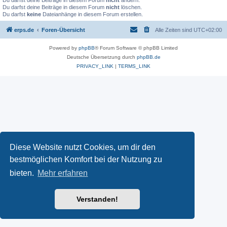
Du darfst deine Beiträge in diesem Forum
nicht
ändern.
Du darfst deine Beiträge in diesem Forum
nicht
löschen.
Du darfst
keine
Dateianhänge in diesem Forum erstellen.
erps.de
Foren-Übersicht
Alle Zeiten sind
UTC+02:00
Powered by
phpBB
® Forum Software © phpBB Limited
Deutsche Übersetzung durch
phpBB.de
PRIVACY_LINK
|
TERMS_LINK
Diese Website nutzt Cookies, um dir den
bestmöglichen Komfort bei der Nutzung zu
bieten.
Mehr erfahren
Verstanden!