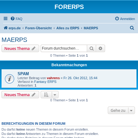
FORERPS
FAQ
Anmelden
S
erps.de
Foren-Übersicht
Alles zu ERPS
MAERPS
u
MAERPS
c
Suche
Erweiterte Suche
Neues Thema
h
0 Themen • Seite
1
von
1
e
Bekanntmachungen
SPAM
Letzter Beitrag von
vahrens
«
Fr 26. Okt 2012, 15:44
Verfasst in
Fantasy ERPS
Antworten:
1
Neues Thema
0 Themen • Seite
1
von
1
Gehe zu
BERECHTIGUNGEN IN DIESEM FORUM
Du darfst
keine
neuen Themen in diesem Forum erstellen.
Du darfst
keine
Antworten zu Themen in diesem Forum erstellen.