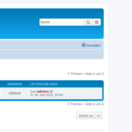
Suche
Erweiterte Suche
Anmelden
0 Themen • Seite
1
von
1
ZUGRIFFE
LETZTER BEITRAG
von
vahrens
489946
Fr 26. Okt 2012, 15:44
0 Themen • Seite
1
von
1
Gehe zu