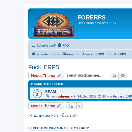
FORERPS
Das Forum rund um ERPS
Schnellzugriff
FAQ
erps.de
Foren-Übersicht
Alles zu ERPS
FucK ERPS
FucK ERPS
Suche
Erw
Neues Thema
BEKANNTMACHUNGEN
SPAM
von
vahrens
» Fr 14. Sep 2012, 23:10 » in
Fantasy ER
Neues Thema
Zurück zur Foren-Übersicht
BERECHTIGUNGEN IN DIESEM FORUM