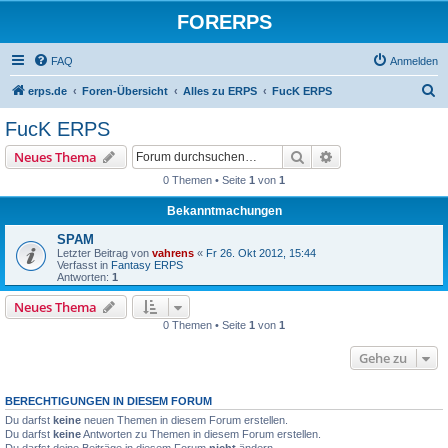
FORERPS
FAQ
Anmelden
S
erps.de
Foren-Übersicht
Alles zu ERPS
FucK ERPS
u
FucK ERPS
c
Suche
Erweiterte Suche
Neues Thema
h
0 Themen • Seite
1
von
1
e
Bekanntmachungen
SPAM
Letzter Beitrag von
vahrens
«
Fr 26. Okt 2012, 15:44
Verfasst in
Fantasy ERPS
Antworten:
1
Neues Thema
0 Themen • Seite
1
von
1
Gehe zu
BERECHTIGUNGEN IN DIESEM FORUM
Du darfst
keine
neuen Themen in diesem Forum erstellen.
Du darfst
keine
Antworten zu Themen in diesem Forum erstellen.