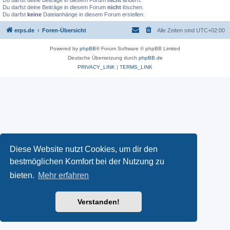
Du darfst deine Beiträge in diesem Forum
nicht
ändern.
Du darfst deine Beiträge in diesem Forum
nicht
löschen.
Du darfst
keine
Dateianhänge in diesem Forum erstellen.
erps.de
Foren-Übersicht
Alle Zeiten sind
UTC+02:00
Powered by
phpBB
® Forum Software © phpBB Limited
Deutsche Übersetzung durch
phpBB.de
PRIVACY_LINK
|
TERMS_LINK
Diese Website nutzt Cookies, um dir den
bestmöglichen Komfort bei der Nutzung zu
bieten.
Mehr erfahren
Verstanden!