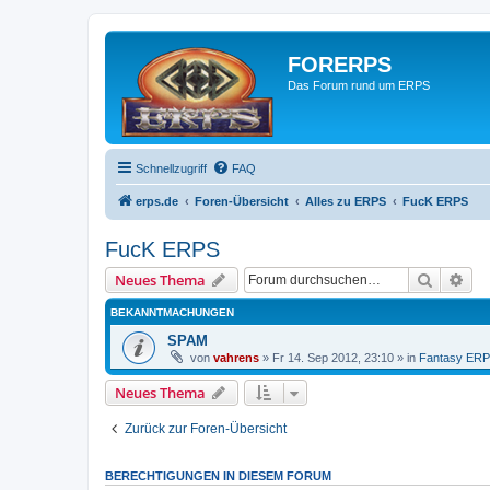
FORERPS
Das Forum rund um ERPS
Schnellzugriff
FAQ
erps.de
Foren-Übersicht
Alles zu ERPS
FucK ERPS
FucK ERPS
Suche
Erw
Neues Thema
BEKANNTMACHUNGEN
SPAM
von
vahrens
» Fr 14. Sep 2012, 23:10 » in
Fantasy ER
Neues Thema
Zurück zur Foren-Übersicht
BERECHTIGUNGEN IN DIESEM FORUM