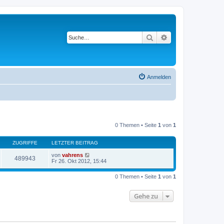
Suche
Erweiterte Suche
Anmelden
0 Themen • Seite
1
von
1
ZUGRIFFE
LETZTER BEITRAG
von
vahrens
489943
Fr 26. Okt 2012, 15:44
0 Themen • Seite
1
von
1
Gehe zu