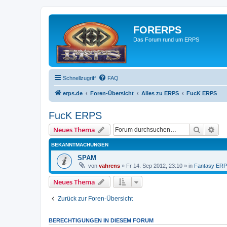
FORERPS
Das Forum rund um ERPS
Schnellzugriff
FAQ
erps.de
Foren-Übersicht
Alles zu ERPS
FucK ERPS
FucK ERPS
Suche
Erw
Neues Thema
BEKANNTMACHUNGEN
SPAM
von
vahrens
» Fr 14. Sep 2012, 23:10 » in
Fantasy ER
Neues Thema
Zurück zur Foren-Übersicht
BERECHTIGUNGEN IN DIESEM FORUM