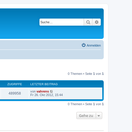
Suche
Erweiterte Suche
Anmelden
0 Themen • Seite
1
von
1
ZUGRIFFE
LETZTER BEITRAG
von
vahrens
489958
Fr 26. Okt 2012, 15:44
0 Themen • Seite
1
von
1
Gehe zu