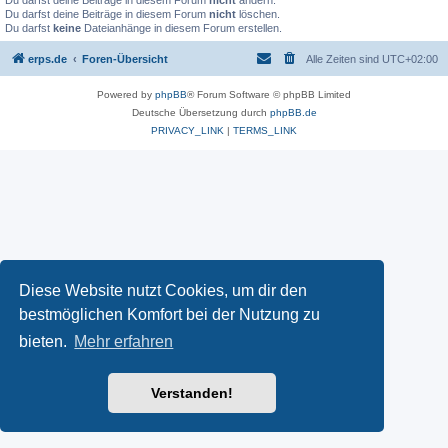
Du darfst deine Beiträge in diesem Forum
nicht
ändern.
Du darfst deine Beiträge in diesem Forum
nicht
löschen.
Du darfst
keine
Dateianhänge in diesem Forum erstellen.
erps.de
Foren-Übersicht
Alle Zeiten sind
UTC+02:00
Powered by
phpBB
® Forum Software © phpBB Limited
Deutsche Übersetzung durch
phpBB.de
PRIVACY_LINK
|
TERMS_LINK
Diese Website nutzt Cookies, um dir den
bestmöglichen Komfort bei der Nutzung zu
bieten.
Mehr erfahren
Verstanden!