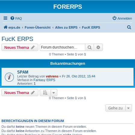
FORERPS
FAQ
Anmelden
S
erps.de
Foren-Übersicht
Alles zu ERPS
FucK ERPS
u
FucK ERPS
c
Suche
Erweiterte Suche
Neues Thema
h
0 Themen • Seite
1
von
1
e
Bekanntmachungen
SPAM
Letzter Beitrag von
vahrens
«
Fr 26. Okt 2012, 15:44
Verfasst in
Fantasy ERPS
Antworten:
1
Neues Thema
0 Themen • Seite
1
von
1
Gehe zu
BERECHTIGUNGEN IN DIESEM FORUM
Du darfst
keine
neuen Themen in diesem Forum erstellen.
Du darfst
keine
Antworten zu Themen in diesem Forum erstellen.