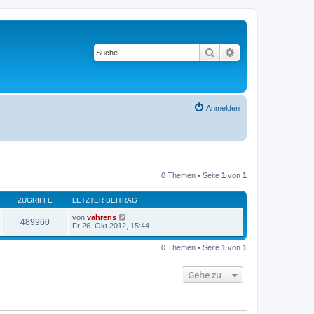
Suche
Erweiterte Suche
Anmelden
0 Themen • Seite
1
von
1
ZUGRIFFE
LETZTER BEITRAG
von
vahrens
489960
Fr 26. Okt 2012, 15:44
0 Themen • Seite
1
von
1
Gehe zu