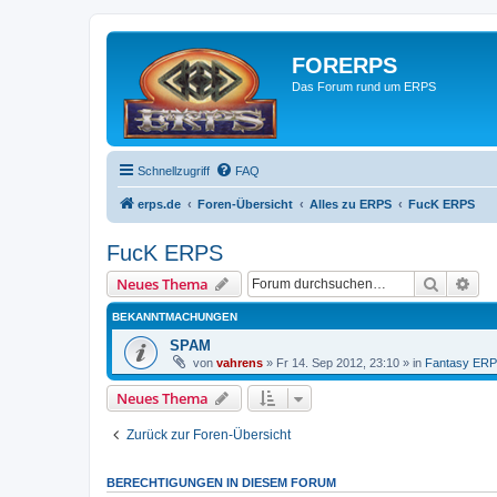
FORERPS
Das Forum rund um ERPS
Schnellzugriff
FAQ
erps.de
Foren-Übersicht
Alles zu ERPS
FucK ERPS
FucK ERPS
Suche
Erw
Neues Thema
BEKANNTMACHUNGEN
SPAM
von
vahrens
» Fr 14. Sep 2012, 23:10 » in
Fantasy ER
Neues Thema
Zurück zur Foren-Übersicht
BERECHTIGUNGEN IN DIESEM FORUM