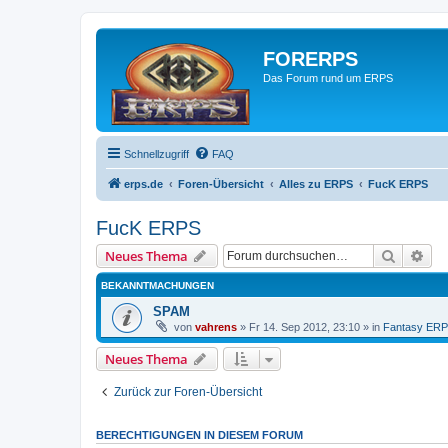
FORERPS
Das Forum rund um ERPS
Schnellzugriff
FAQ
erps.de
Foren-Übersicht
Alles zu ERPS
FucK ERPS
FucK ERPS
Suche
Erw
Neues Thema
BEKANNTMACHUNGEN
SPAM
von
vahrens
» Fr 14. Sep 2012, 23:10 » in
Fantasy ER
Neues Thema
Zurück zur Foren-Übersicht
BERECHTIGUNGEN IN DIESEM FORUM