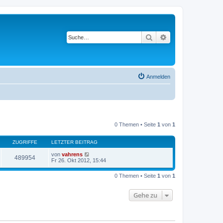
Suche
Erweiterte Suche
Anmelden
0 Themen • Seite
1
von
1
ZUGRIFFE
LETZTER BEITRAG
von
vahrens
489954
Fr 26. Okt 2012, 15:44
0 Themen • Seite
1
von
1
Gehe zu