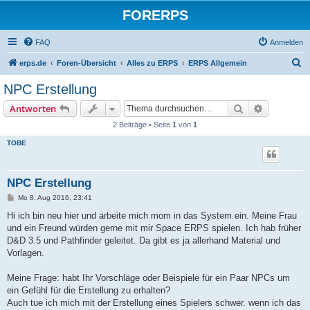
FORERPS
FAQ
Anmelden
S
erps.de
Foren-Übersicht
Alles zu ERPS
ERPS Allgemein
u
NPC Erstellung
c
Suche
Erweiterte
Antworten
h
2 Beiträge • Seite
1
von
1
e
TOBE
NPC Erstellung
B
Mo 8. Aug 2016, 23:41
e
i
Hi ich bin neu hier und arbeite mich mom in das System ein. Meine Frau
t
und ein Freund würden gerne mit mir Space ERPS spielen. Ich hab früher
r
a
D&D 3.5 und Pathfinder geleitet. Da gibt es ja allerhand Material und
g
Vorlagen.
Meine Frage: habt Ihr Vorschläge oder Beispiele für ein Paar NPCs um
ein Gefühl für die Erstellung zu erhalten?
Auch tue ich mich mit der Erstellung eines Spielers schwer. wenn ich das