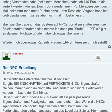
richtig Verstanden habe (bei einem Menschen) habe ich 140 Punkte die
verteilt werden können. Durch Boni werden mehr Punkte abgezogen durch
Mali bekommt man mehr Punkte dazu... den Restliche Vergabe habe ich
grob verstanden muss es aber noch mal im Detail lesen.
aber wie übertrage ich das System auf NPCs vor allem später wenn die
Spieler stärker/erfahren sind nehme ich dann pro "Stufe" + 100Pkt? gibt
es da einen Richtwert? oder habe ich etwas überlesen!?
Würde mich über etwas Rat sehr Freuen. ERPS interessiert mich sehr!!!
vahrens
Re: NPC Erstellung
B
So 12. Feb 2017, 22:35
e
i
Der wichtigste Unterschied hierbei ist vor allem:
t
Es gibt EIGENSCHAFTEN und FERTIGKEITEN. Die Eigenschaften
r
a
bleiben immer gleich im Normalfall und ändern sich nicht. Fertigkeiten
g
werden im Laufe der Zeit höher.
Heisst: Such dir für deine NSCs eventuell ein paar passende
Eigenschaften und Ferzigkeiten aus, das reicht meist. Wenn die NSCs
irgendwann auch hochstufiger werden sollen, kann man die
Fertigkeitsstufen einfach anpassen an das Level der Spieler. Hier kommt