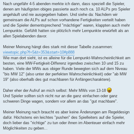
Nach ungefähr 4-5 abenden merkte ich dann, dass speziell die Spieler,
denen am häufigsten obiges passierte auch noch ca. 10 ALPs pro Spieler
angehäuft und nie ausgegeben haben. Und siehe da: Nachdem wir
gemeinsam die ALPs auf schon vorhandene Fertigkeiten verteilt haben
und die Spieler dementsprechend "mächtiger" waren, klappten auch mehr
Lernpunkte. Gefühlt hatten sie plötzlich mehr Lernpunkte erwürfelt als an
allen Spielabenden davor.
Meiner Meinung hängt dies stark mit dieser Tabelle zusammen:
viewtopic.php?f=5&t=353&start=10#p888
Wie man dort sieht, ist es alleine für die Lernpunkt-Wahrscheinlichkeit am
besten, eine MW-Fertigkeit-Differenz irgendwo zwischen 10 und 15 zu
haben. Viele der MWs aus obiger Runde bewegten sich auf dem Niveau
"bis MW 12" (also unter der perfekten Wahrscheinlichkeit) oder "ab MW
19" (also oberhalb des gut machbaren für Anfängercharaktere).
Daher eher der Aufruf an mich selbst: Mehr MWs von 13-18
Und Spieler sollten sich nicht nur an die ganz einfachen oder ganz
schweren Dinge wagen, sondern vor allem an das "gut machbare".
Meiner Meinung nach braucht es aber keine Änderungen am Regeldesign
dafür. Höchstens ein leichtes "pushen" des Spielleiters auf die Spieler,
doch lieber das "richtige" zu tun oder ihnen im Abenteuer einfach mehr
Möglichkeiten zu geben...