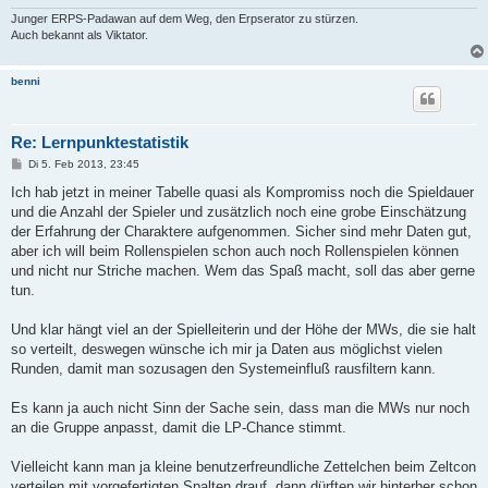
Junger ERPS-Padawan auf dem Weg, den Erpserator zu stürzen.
Auch bekannt als Viktator.
benni
Re: Lernpunktestatistik
B
Di 5. Feb 2013, 23:45
e
i
Ich hab jetzt in meiner Tabelle quasi als Kompromiss noch die Spieldauer
t
und die Anzahl der Spieler und zusätzlich noch eine grobe Einschätzung
r
a
der Erfahrung der Charaktere aufgenommen. Sicher sind mehr Daten gut,
g
aber ich will beim Rollenspielen schon auch noch Rollenspielen können
und nicht nur Striche machen. Wem das Spaß macht, soll das aber gerne
tun.
Und klar hängt viel an der Spielleiterin und der Höhe der MWs, die sie halt
so verteilt, deswegen wünsche ich mir ja Daten aus möglichst vielen
Runden, damit man sozusagen den Systemeinfluß rausfiltern kann.
Es kann ja auch nicht Sinn der Sache sein, dass man die MWs nur noch
an die Gruppe anpasst, damit die LP-Chance stimmt.
Vielleicht kann man ja kleine benutzerfreundliche Zettelchen beim Zeltcon
verteilen mit vorgefertigten Spalten drauf, dann dürften wir hinterher schon