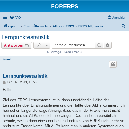
FORERPS
FAQ
Anmelden
S
erps.de
Foren-Übersicht
Alles zu ERPS
ERPS Allgemein
u
Lernpunktestatistik
c
Suche
Erweiterte
Antworten
h
5 Beiträge • Seite
1
von
1
e
benni
Lernpunktestatistik
B
Di 1. Jan 2013, 15:56
e
i
Hallo!
t
r
a
Ziel des ERPS-Lernsystems ist ja, dass ungefähr die Hälfte der
g
Lernpunkte über Erfahrungslernen und die Hälfte über ALPs kommen. Ich
hab schon länger die wage Ahnung, dass das in der Praxis meist nicht
hinhaut und die ALPs deutlich überwiegen. Das fände ich persönlich
schade, weil ja dann eines der besten Features von ERPS nicht mehr so
recht zum Tragen käme. Mit ALPs kann man in anderen Systemen auch