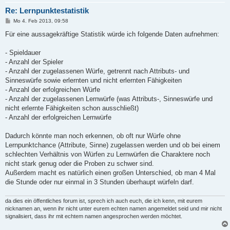
Re: Lernpunktestatistik
B
Mo 4. Feb 2013, 09:58
e
i
Für eine aussagekräftige Statistik würde ich folgende Daten aufnehmen:
t
r
a
- Spieldauer
g
- Anzahl der Spieler
- Anzahl der zugelassenen Würfe, getrennt nach Attributs- und
Sinneswürfe sowie erlernten und nicht erlernten Fähigkeiten
- Anzahl der erfolgreichen Würfe
- Anzahl der zugelassenen Lernwürfe (was Attributs-, Sinneswürfe und
nicht erlernte Fähigkeiten schon ausschließt)
- Anzahl der erfolgreichen Lernwürfe
Dadurch könnte man noch erkennen, ob oft nur Würfe ohne
Lernpunktchance (Attribute, Sinne) zugelassen werden und ob bei einem
schlechten Verhältnis von Würfen zu Lernwürfen die Charaktere noch
nicht stark genug oder die Proben zu schwer sind.
Außerdem macht es natürlich einen großen Unterschied, ob man 4 Mal
die Stunde oder nur einmal in 3 Stunden überhaupt würfeln darf.
da dies ein öffentliches forum ist, sprech ich auch euch, die ich kenn, mit eurem
nicknamen an, wenn ihr nicht unter eurem echten namen angemeldet seid und mir nicht
signalisiert, dass ihr mit echtem namen angesprochen werden möchtet.