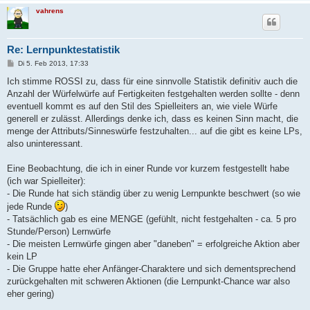
vahrens
Re: Lernpunktestatistik
B
Di 5. Feb 2013, 17:33
e
i
Ich stimme ROSSI zu, dass für eine sinnvolle Statistik definitiv auch die
t
Anzahl der Würfelwürfe auf Fertigkeiten festgehalten werden sollte - denn
r
a
eventuell kommt es auf den Stil des Spielleiters an, wie viele Würfe
g
generell er zulässt. Allerdings denke ich, dass es keinen Sinn macht, die
menge der Attributs/Sinneswürfe festzuhalten... auf die gibt es keine LPs,
also uninteressant.
Eine Beobachtung, die ich in einer Runde vor kurzem festgestellt habe
(ich war Spielleiter):
- Die Runde hat sich ständig über zu wenig Lernpunkte beschwert (so wie
jede Runde
)
- Tatsächlich gab es eine MENGE (gefühlt, nicht festgehalten - ca. 5 pro
Stunde/Person) Lernwürfe
- Die meisten Lernwürfe gingen aber "daneben" = erfolgreiche Aktion aber
kein LP
- Die Gruppe hatte eher Anfänger-Charaktere und sich dementsprechend
zurückgehalten mit schweren Aktionen (die Lernpunkt-Chance war also
eher gering)