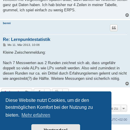
ganz gut Daten haben. Ich hab bisher nur 4 Zeilen in meiner Tabelle,
grummel, ich spiel einfach zu wenig ERPS.
benni
Re: Lernpunktestatistik
B
Mo 11. Mär 2013, 10:06
e
i
Kleine Zwischenmeldung:
t
r
a
Nach 7 Messwerten aus 2 Runden zeichnet sich ab, dass ungefähr
g
doppelt so viele ALPs wie LPs verteilt werden. Also wird zumindest in
diesen Runden nur ca. ein Drittel durch Erfahrungslernen gelernt und nicht
wie angestrebt(?) die Hälfte. Weitere Messungen sind sicherlich nötig.
Antworten
5 Beiträge • Seite
1
von
1
Diese Website nutzt Cookies, um dir den
bestmöglichen Komfort bei der Nutzung zu
Gehe zu
bieten.
Mehr erfahren
erps.de
Foren-Übersicht
Alle Zeiten sind
UTC+02:00
Powered by
phpBB
® Forum Software © phpBB Limited