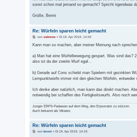
sonst schon mal jemand so gemacht? Spricht irgendwas 
Grüße, Benni
Re: Würfeln sparen leicht gemacht
B
von
vahrens
»
Di 19. Apr 2016, 14:00
e
i
Kann man so machen, aber meiner Meinung nach spreche
t
r
a
a) Man hat eine Würfelbewegung gespart. Was sind das? 2
g
also ist da der zweite Wurf egal...
b) Gerade auf Cons schiebt man Spielern mit gezinkten Wü
Lernpunktwürfe immer mit den gleichen Würfeln, entweder s
Ich denke aber natürlich, man kann das direkt machen. Abe
notwendig bei schaffen des Fertigkeitswurfs. Also noch wenig
Junger ERPS-Padawan auf dem Weg, den Erpserator zu stürzen.
Auch bekannt als Viktator.
Re: Würfeln sparen leicht gemacht
B
von
benni
»
Di 19. Apr 2016, 14:16
e