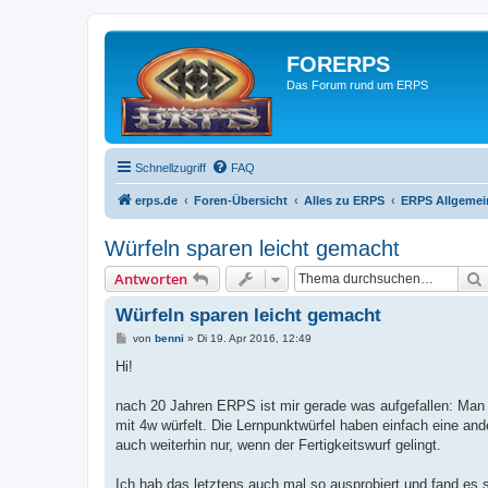
FORERPS
Das Forum rund um ERPS
Schnellzugriff
FAQ
erps.de
Foren-Übersicht
Alles zu ERPS
ERPS Allgemei
Würfeln sparen leicht gemacht
Antworten
Würfeln sparen leicht gemacht
B
von
benni
»
Di 19. Apr 2016, 12:49
e
i
Hi!
t
r
a
nach 20 Jahren ERPS ist mir gerade was aufgefallen: Man
g
mit 4w würfelt. Die Lernpunktwürfel haben einfach eine an
auch weiterhin nur, wenn der Fertigkeitswurf gelingt.
Ich hab das letztens auch mal so ausprobiert und fand es s