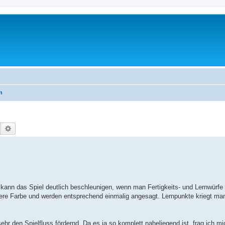
n
Suche
Erweiterte Suche
 kann das Spiel deutlich beschleunigen, wenn man Fertigkeits- und Lernwürf
dere Farbe und werden entsprechend einmalig angesagt. Lernpunkte kriegt man
ehr den Spielfluss fördernd. Da es ja so komplett naheliegend ist, frag ich m