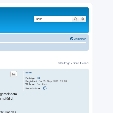
Suche
Erweiterte Suche
Anmelden
3 Beiträge • Seite
1
von
1
benni
Beiträge:
90
Registriert:
So 25. Sep 2011, 19:10
Wohnort:
Frankfurt
K
Kontaktdaten:
o
n
e gemeinsam
t
 natürlich
a
k
t
d
a
ich: Hat das