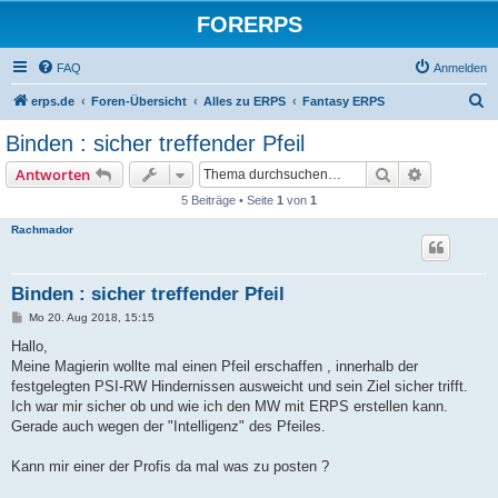
FORERPS
FAQ
Anmelden
S
erps.de
Foren-Übersicht
Alles zu ERPS
Fantasy ERPS
u
Binden : sicher treffender Pfeil
c
Suche
Erweiterte
Antworten
h
5 Beiträge • Seite
1
von
1
e
Rachmador
Binden : sicher treffender Pfeil
B
Mo 20. Aug 2018, 15:15
e
i
Hallo,
t
Meine Magierin wollte mal einen Pfeil erschaffen , innerhalb der
r
a
festgelegten PSI-RW Hindernissen ausweicht und sein Ziel sicher trifft.
g
Ich war mir sicher ob und wie ich den MW mit ERPS erstellen kann.
Gerade auch wegen der "Intelligenz" des Pfeiles.
Kann mir einer der Profis da mal was zu posten ?