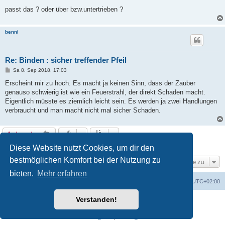
passt das ? oder über bzw.untertrieben ?
benni
Re: Binden : sicher treffender Pfeil
B
Sa 8. Sep 2018, 17:03
e
i
Erscheint mir zu hoch. Es macht ja keinen Sinn, dass der Zauber
t
genauso schwierig ist wie ein Feuerstrahl, der direkt Schaden macht.
r
a
Eigentlich müsste es ziemlich leicht sein. Es werden ja zwei Handlungen
g
verbraucht und man macht nicht mal sicher Schaden.
Antworten
5 Beiträge • Seite
1
von
1
Diese Website nutzt Cookies, um dir den
bestmöglichen Komfort bei der Nutzung zu
Gehe zu
bieten.
Mehr erfahren
erps.de
Foren-Übersicht
Alle Zeiten sind
UTC+02:00
Verstanden!
Powered by
phpBB
® Forum Software © phpBB Limited
Deutsche Übersetzung durch
phpBB.de
PRIVACY_LINK
|
TERMS_LINK