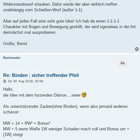
Widerstandswurf erlauben. Dafür würde der aber wirklich treffen
unabhängig vom Schießen-Wurf (außer 1-1).
Aber auf jeden Fall eine sehr gute Idee! Ich hab da einen 1-1-1-1
Charakter mit Bogen und Bewegung geskillt, der wird irgendwas in der Art
demnächst mal ausprobieren.
Grüße, Benni
Rachmador
Re: Binden : sicher treffender Pfeil
B
Do 30. Aug 2018, 20:58
e
i
Hallo,
t
die Idee mit dem furzenden Dämon....neee
r
a
g
Als unterstützender Zauber(ohne Binden), wenn also jemand anderes
schiesst :
MW = 14 + RW² + Bonus²
MW + 5 wenn Waffe 1W weniger Schaden mach soll und Bonus um +
[1W] steigt