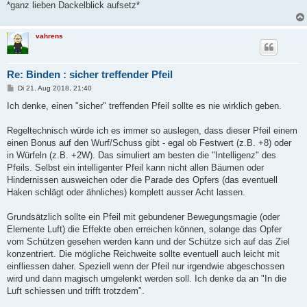
*ganz lieben Dackelblick aufsetz*
vahrens
Re: Binden : sicher treffender Pfeil
B
Di 21. Aug 2018, 21:40
e
i
Ich denke, einen "sicher" treffenden Pfeil sollte es nie wirklich geben.
t
r
a
Regeltechnisch würde ich es immer so auslegen, dass dieser Pfeil einem
g
einen Bonus auf den Wurf/Schuss gibt - egal ob Festwert (z.B. +8) oder
in Würfeln (z.B. +2W). Das simuliert am besten die "Intelligenz" des
Pfeils. Selbst ein intelligenter Pfeil kann nicht allen Bäumen oder
Hindernissen ausweichen oder die Parade des Opfers (das eventuell
Haken schlägt oder ähnliches) komplett ausser Acht lassen.
Grundsätzlich sollte ein Pfeil mit gebundener Bewegungsmagie (oder
Elemente Luft) die Effekte oben erreichen können, solange das Opfer
vom Schützen gesehen werden kann und der Schütze sich auf das Ziel
konzentriert. Die mögliche Reichweite sollte eventuell auch leicht mit
einfliessen daher. Speziell wenn der Pfeil nur irgendwie abgeschossen
wird und dann magisch umgelenkt werden soll. Ich denke da an "In die
Luft schiessen und trifft trotzdem".