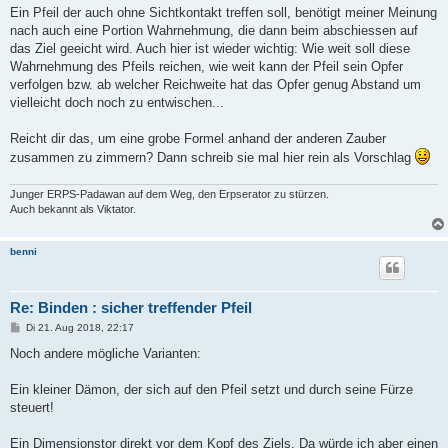
Ein Pfeil der auch ohne Sichtkontakt treffen soll, benötigt meiner Meinung
nach auch eine Portion Wahrnehmung, die dann beim abschiessen auf
das Ziel geeicht wird. Auch hier ist wieder wichtig: Wie weit soll diese
Wahrnehmung des Pfeils reichen, wie weit kann der Pfeil sein Opfer
verfolgen bzw. ab welcher Reichweite hat das Opfer genug Abstand um
vielleicht doch noch zu entwischen...
Reicht dir das, um eine grobe Formel anhand der anderen Zauber
zusammen zu zimmern? Dann schreib sie mal hier rein als Vorschlag
Junger ERPS-Padawan auf dem Weg, den Erpserator zu stürzen.
Auch bekannt als Viktator.
benni
Re: Binden : sicher treffender Pfeil
B
Di 21. Aug 2018, 22:17
e
i
Noch andere mögliche Varianten:
t
r
a
Ein kleiner Dämon, der sich auf den Pfeil setzt und durch seine Fürze
g
steuert!
Ein Dimensionstor direkt vor dem Kopf des Ziels. Da würde ich aber einen