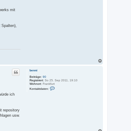
werks mit
 Spalten),
N
a
c
benni
h
o
Beiträge:
90
Registriert:
So 25. Sep 2011, 19:10
b
Wohnort:
Frankfurt
e
K
Kontaktdaten:
n
o
würde ich
n
t
a
k
t
t repository
d
hlagen usw.
a
t
e
n
v
N