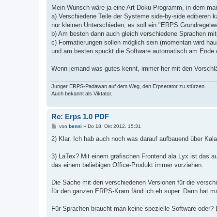
Mein Wunsch wäre ja eine Art Doku-Programm, in dem ma
a) Verschiedene Teile der Systeme side-by-side editieren 
nur kleinen Unterschieden, es soll ein "ERPS Grundregelw
b) Am besten dann auch gleich verschiedene Sprachen mit
c) Formatierungen sollen möglich sein (momentan wird haup
und am besten spuckt die Software automatisch am Ende 
Wenn jemand was gutes kennt, immer her mit den Vorschlä
Junger ERPS-Padawan auf dem Weg, den Erpserator zu stürzen.
Auch bekannt als Viktator.
Re: Erps 1.0 PDF
B
von
benni
»
Do 18. Okt 2012, 15:31
e
i
2) Klar. Ich hab auch noch was darauf aufbauend über Kala
t
r
a
3) LaTex? Mit einem grafischen Frontend ala Lyx ist das a
g
das einem beliebigen Office-Produkt immer vorziehen.
Die Sache mit den verschiedenen Versionen für die verschi
für den ganzen ERPS-Kram fänd ich eh super. Dann hat ma
Für Sprachen braucht man keine spezielle Software oder