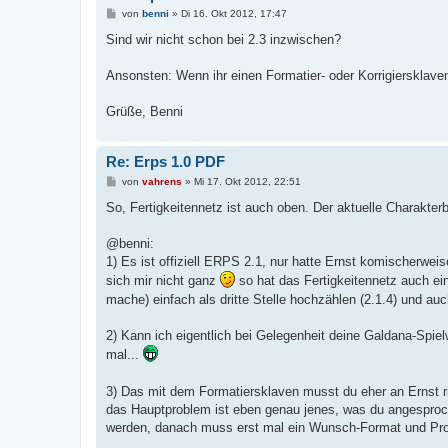
B
von
benni
»
Di 16. Okt 2012, 17:47
e
i
Sind wir nicht schon bei 2.3 inzwischen?
t
r
a
Ansonsten: Wenn ihr einen Formatier- oder Korrigiersklave
g
Grüße, Benni
Re: Erps 1.0 PDF
B
von
vahrens
»
Mi 17. Okt 2012, 22:51
e
i
So, Fertigkeitennetz ist auch oben. Der aktuelle Charakter
t
r
a
@benni:
g
1) Es ist offiziell ERPS 2.1, nur hatte Ernst komischerweis
sich mir nicht ganz
so hat das Fertigkeitennetz auch ei
mache) einfach als dritte Stelle hochzählen (2.1.4) und
2) Kann ich eigentlich bei Gelegenheit deine Galdana-Spie
mal...
3) Das mit dem Formatiersklaven musst du eher an Ernst ri
das Hauptproblem ist eben genau jenes, was du angesproc
werden, danach muss erst mal ein Wunsch-Format und Pro