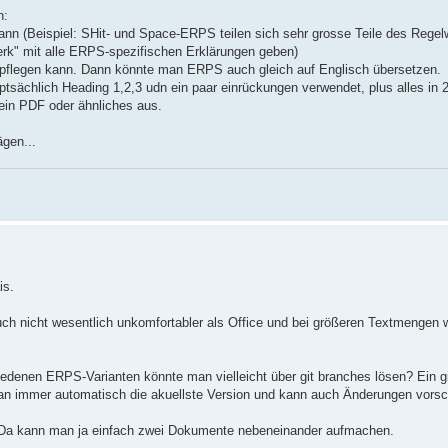
n:
kann (Beispiel: SHit- und Space-ERPS teilen sich sehr grosse Teile des Regel
erk" mit alle ERPS-spezifischen Erklärungen geben)
pflegen kann. Dann könnte man ERPS auch gleich auf Englisch übersetzen.
tsächlich Heading 1,2,3 udn ein paar einrückungen verwendet, plus alles in 2
ein PDF oder ähnliches aus.
gen...
is.
uch nicht wesentlich unkomfortabler als Office und bei größeren Textmengen 
edenen ERPS-Varianten könnte man vielleicht über git branches lösen? Ein gi
n immer automatisch die akuellste Version und kann auch Änderungen vorsc
? Da kann man ja einfach zwei Dokumente nebeneinander aufmachen.