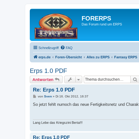
FORERPS
Das Forum rund um ERPS
Schnellzugriff
FAQ
erps.de
Foren-Übersicht
Alles zu ERPS
Fantasy ERPS
Erps 1.0 PDF
Antworten
Re: Erps 1.0 PDF
B
von
Sven
»
Di 16. Okt 2012, 16:37
e
i
So jetzt fehlt nurnoch das neue Fertigkeitsnetz und Charak
t
r
a
g
Lang Lebe das Kriegszini Berta!!!
Re: Erps 1.0 PDF