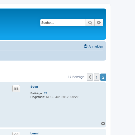
Suche
Erweiterte Suche
Anmelden
1
2
Vorherige
17 Beiträge
Sven
Beiträge:
21
Registriert:
Mi 13. Jun 2012, 00:20
N
a
c
benni