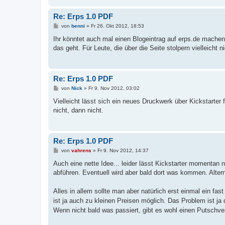
Re: Erps 1.0 PDF
B
von
benni
»
Fr 26. Okt 2012, 18:53
e
i
Ihr könntet auch mal einen Blogeintrag auf erps.de mach
t
das geht. Für Leute, die über die Seite stolpern vielleicht 
r
a
g
Re: Erps 1.0 PDF
B
von
Nick
»
Fr 9. Nov 2012, 03:02
e
i
Vielleicht lässt sich ein neues Druckwerk über Kickstar
t
nicht, dann nicht.
r
a
g
Re: Erps 1.0 PDF
B
von
vahrens
»
Fr 9. Nov 2012, 14:37
e
i
Auch eine nette Idee... leider lässt Kickstarter momentan
t
abführen. Eventuell wird aber bald dort was kommen. Alter
r
a
g
Alles in allem sollte man aber natürlich erst einmal ein f
ist ja auch zu kleinen Preisen möglich. Das Problem ist j
Wenn nicht bald was passiert, gibt es wohl einen Putschv