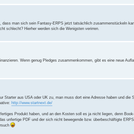
en, dass man sich sein Fantasy-ERPS jetzt tatsächlich zusammenstückeln ka
nicht schlecht? Hierher werden sich die Wenigsten verirren.
ter finanzieren. Wenn genug Pledges zusammenkommen, gibt es eine neue Aufl
 nur Starter aus USA oder UK zu, man muss dort eine Adresse haben und die S
native:
http://www.startnext.de/
ast fertiges Produkt haben, und an den Kosten soll es ja nicht liegen, denn B
a das unfertige PDF und der sich nicht bewegende bzw. überbeschäftigte ERP
ersuch