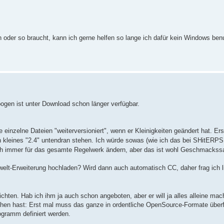
n oder so braucht, kann ich gerne helfen so lange ich dafür kein Windows be
bogen ist unter Download schon länger verfügbar.
e einzelne Dateien "weiterversioniert", wenn er Kleinigkeiten geändert hat. Ers
n kleines "2.4" untendran stehen. Ich würde sowas (wie ich das bei SHitERP
 auch immer für das gesamte Regelwerk ändern, aber das ist wohl Geschmacks
lwelt-Erweiterung hochladen? Wird dann auch automatisch CC, daher frag ich l
chten. Hab ich ihm ja auch schon angeboten, aber er will ja alles alleine ma
hen hast: Erst mal muss das ganze in ordentliche OpenSource-Formate überf
gramm definiert werden.