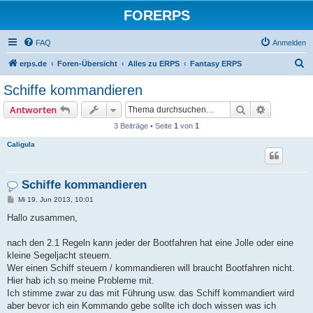
FORERPS
FAQ
Anmelden
S
erps.de
Foren-Übersicht
Alles zu ERPS
Fantasy ERPS
u
Schiffe kommandieren
c
Suche
Erweiterte
Antworten
h
3 Beiträge • Seite
1
von
1
e
Caligula
Schiffe kommandieren
B
Mi 19. Jun 2013, 10:01
e
i
Hallo zusammen,
t
r
a
nach den 2.1 Regeln kann jeder der Bootfahren hat eine Jolle oder eine
g
kleine Segeljacht steuern.
Wer einen Schiff steuern / kommandieren will braucht Bootfahren nicht.
Hier hab ich so meine Probleme mit.
Ich stimme zwar zu das mit Führung usw. das Schiff kommandiert wird
aber bevor ich ein Kommando gebe sollte ich doch wissen was ich