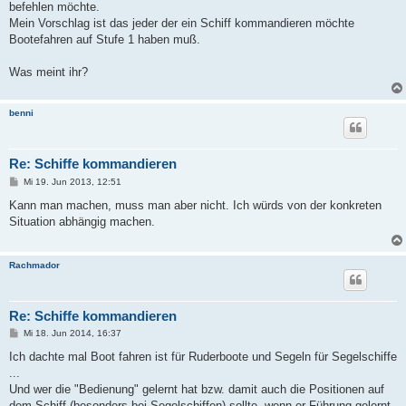
befehlen möchte.
Mein Vorschlag ist das jeder der ein Schiff kommandieren möchte
Bootefahren auf Stufe 1 haben muß.
Was meint ihr?
benni
Re: Schiffe kommandieren
B
Mi 19. Jun 2013, 12:51
e
i
Kann man machen, muss man aber nicht. Ich würds von der konkreten
t
Situation abhängig machen.
r
a
g
Rachmador
Re: Schiffe kommandieren
B
Mi 18. Jun 2014, 16:37
e
i
Ich dachte mal Boot fahren ist für Ruderboote und Segeln für Segelschiffe
t
...
r
a
Und wer die "Bedienung" gelernt hat bzw. damit auch die Positionen auf
g
dem Schiff (besonders bei Segelschiffen) sollte, wenn er Führung gelernt