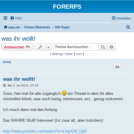
FORERPS
FAQ
Anmelden
S
erps.de
Foren-Übersicht
Off-Topic
u
was ihr wollt!
c
Suche
Erweiterte
Antworten
h
1 Beitrag • Seite
1
von
1
e
jenny
was ihr wollt!
B
Mo 2. Jul 2012, 17:15
e
i
Sooo, hier mal für alle zugänglich
ein Thread in dem ihr alles
t
reinstellen könnt, was euch lustig, interessant, ect., genug vorkommt.
r
a
g
Ich mach dann mal den Anfang:
Das WAHRE Wulff Interview! (Ist zwar alt, aber trotzdem):
http://www.youtube.com/watch?v=sJqvGhf_Op0