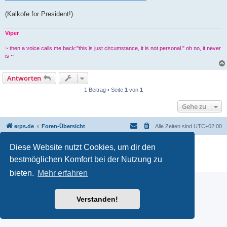
(Kalkofe for President!)
Viper
~ then a voice calls me back:"this is just circumstance, it is not personal." oh no, it never
is ~
Antworten
1 Beitrag • Seite
1
von
1
Gehe zu
erps.de
Foren-Übersicht
Alle Zeiten sind
UTC+02:00
Powered by
phpBB
® Forum Software © phpBB Limited
Diese Website nutzt Cookies, um dir den
Deutsche Übersetzung durch
phpBB.de
bestmöglichen Komfort bei der Nutzung zu
PRIVACY_LINK
|
TERMS_LINK
bieten.
Mehr erfahren
Verstanden!