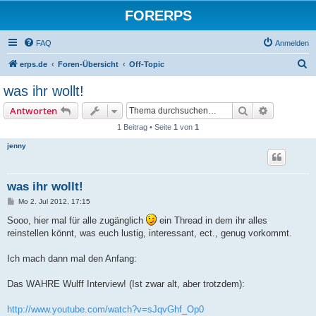
FORERPS
FAQ
Anmelden
S
erps.de
Foren-Übersicht
Off-Topic
u
was ihr wollt!
c
Suche
Erweiterte
Antworten
h
1 Beitrag • Seite
1
von
1
e
jenny
was ihr wollt!
B
Mo 2. Jul 2012, 17:15
e
i
Sooo, hier mal für alle zugänglich
ein Thread in dem ihr alles
t
reinstellen könnt, was euch lustig, interessant, ect., genug vorkommt.
r
a
g
Ich mach dann mal den Anfang:
Das WAHRE Wulff Interview! (Ist zwar alt, aber trotzdem):
http://www.youtube.com/watch?v=sJqvGhf_Op0