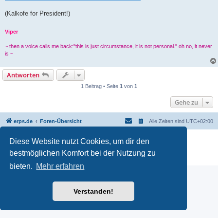
(Kalkofe for President!)
Viper
~ then a voice calls me back:"this is just circumstance, it is not personal." oh no, it never
is ~
Antworten
1 Beitrag • Seite
1
von
1
Gehe zu
erps.de
Foren-Übersicht
Alle Zeiten sind
UTC+02:00
Powered by
phpBB
® Forum Software © phpBB Limited
Diese Website nutzt Cookies, um dir den
Deutsche Übersetzung durch
phpBB.de
bestmöglichen Komfort bei der Nutzung zu
PRIVACY_LINK
|
TERMS_LINK
bieten.
Mehr erfahren
Verstanden!