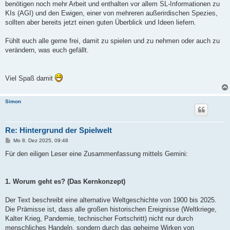
benötigen noch mehr Arbeit und enthalten vor allem SL-Informationen zu
KIs (AGI) und den Ewigen, einer von mehreren außerirdischen Spezies,
sollten aber bereits jetzt einen guten Überblick und Ideen liefern.
Fühlt euch alle gerne frei, damit zu spielen und zu nehmen oder auch zu
verändern, was euch gefällt.
Viel Spaß damit
Simon
Re: Hintergrund der Spielwelt
B
Mo 8. Dez 2025, 09:48
e
i
Für den eiligen Leser eine Zusammenfassung mittels Gemini:
t
r
a
g
1. Worum geht es? (Das Kernkonzept)
Der Text beschreibt eine alternative Weltgeschichte von 1900 bis 2025.
Die Prämisse ist, dass alle großen historischen Ereignisse (Weltkriege,
Kalter Krieg, Pandemie, technischer Fortschritt) nicht nur durch
menschliches Handeln, sondern durch das geheime Wirken von