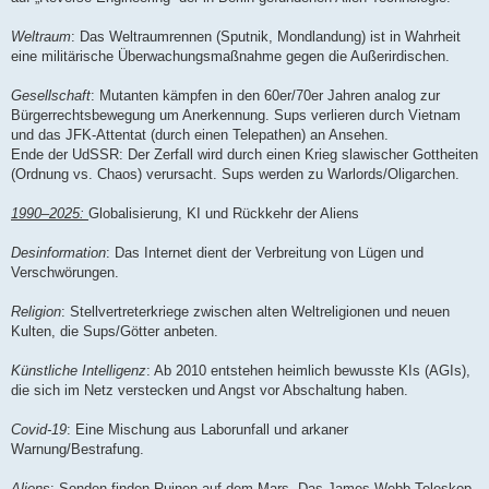
Weltraum
: Das Weltraumrennen (Sputnik, Mondlandung) ist in Wahrheit
eine militärische Überwachungsmaßnahme gegen die Außerirdischen.
Gesellschaft
: Mutanten kämpfen in den 60er/70er Jahren analog zur
Bürgerrechtsbewegung um Anerkennung. Sups verlieren durch Vietnam
und das JFK-Attentat (durch einen Telepathen) an Ansehen.
Ende der UdSSR: Der Zerfall wird durch einen Krieg slawischer Gottheiten
(Ordnung vs. Chaos) verursacht. Sups werden zu Warlords/Oligarchen.
1990–2025:
Globalisierung, KI und Rückkehr der Aliens
Desinformation
: Das Internet dient der Verbreitung von Lügen und
Verschwörungen.
Religion
: Stellvertreterkriege zwischen alten Weltreligionen und neuen
Kulten, die Sups/Götter anbeten.
Künstliche Intelligenz
: Ab 2010 entstehen heimlich bewusste KIs (AGIs),
die sich im Netz verstecken und Angst vor Abschaltung haben.
Covid-19
: Eine Mischung aus Laborunfall und arkaner
Warnung/Bestrafung.
Aliens
: Sonden finden Ruinen auf dem Mars. Das James-Webb-Teleskop