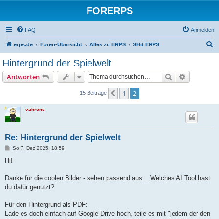
FORERPS
FAQ
Anmelden
S
erps.de
Foren-Übersicht
Alles zu ERPS
SHit ERPS
u
Hintergrund der Spielwelt
c
Suche
Erweiterte
Antworten
h
e
1
2
Vorherige
15 Beiträge
vahrens
Re: Hintergrund der Spielwelt
B
So 7. Dez 2025, 18:59
e
i
Hi!
t
r
a
Danke für die coolen Bilder - sehen passend aus... Welches AI Tool hast
g
du dafür genutzt?
Für den Hintergrund als PDF:
Lade es doch einfach auf Google Drive hoch, teile es mit "jedem der den