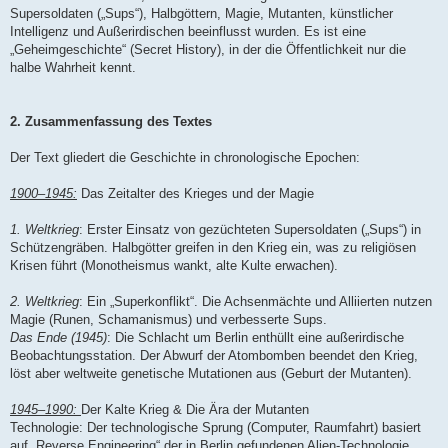
Supersoldaten („Sups“), Halbgöttern, Magie, Mutanten, künstlicher
Intelligenz und Außerirdischen beeinflusst wurden. Es ist eine
„Geheimgeschichte“ (Secret History), in der die Öffentlichkeit nur die
halbe Wahrheit kennt.
2. Zusammenfassung des Textes
Der Text gliedert die Geschichte in chronologische Epochen:
1900–1945:
Das Zeitalter des Krieges und der Magie
1. Weltkrieg
: Erster Einsatz von gezüchteten Supersoldaten („Sups“) in
Schützengräben. Halbgötter greifen in den Krieg ein, was zu religiösen
Krisen führt (Monotheismus wankt, alte Kulte erwachen).
2. Weltkrieg
: Ein „Superkonflikt“. Die Achsenmächte und Alliierten nutzen
Magie (Runen, Schamanismus) und verbesserte Sups.
Das Ende (1945)
: Die Schlacht um Berlin enthüllt eine außerirdische
Beobachtungsstation. Der Abwurf der Atombomben beendet den Krieg,
löst aber weltweite genetische Mutationen aus (Geburt der Mutanten).
1945–1990:
Der Kalte Krieg & Die Ära der Mutanten
Technologie: Der technologische Sprung (Computer, Raumfahrt) basiert
auf „Reverse Engineering“ der in Berlin gefundenen Alien-Technologie.