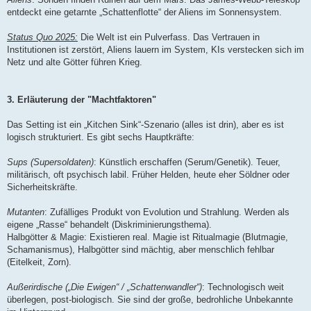
entdeckt eine getarnte „Schattenflotte“ der Aliens im Sonnensystem.
Status Quo 2025:
Die Welt ist ein Pulverfass. Das Vertrauen in
Institutionen ist zerstört, Aliens lauern im System, KIs verstecken sich im
Netz und alte Götter führen Krieg.
3. Erläuterung der "Machtfaktoren"
Das Setting ist ein „Kitchen Sink“-Szenario (alles ist drin), aber es ist
logisch strukturiert. Es gibt sechs Hauptkräfte:
Sups (Supersoldaten)
: Künstlich erschaffen (Serum/Genetik). Teuer,
militärisch, oft psychisch labil. Früher Helden, heute eher Söldner oder
Sicherheitskräfte.
Mutanten
: Zufälliges Produkt von Evolution und Strahlung. Werden als
eigene „Rasse“ behandelt (Diskriminierungsthema).
Halbgötter & Magie: Existieren real. Magie ist Ritualmagie (Blutmagie,
Schamanismus), Halbgötter sind mächtig, aber menschlich fehlbar
(Eitelkeit, Zorn).
Außerirdische („Die Ewigen“ / „Schattenwandler“)
: Technologisch weit
überlegen, post-biologisch. Sie sind der große, bedrohliche Unbekannte