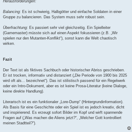
Herausforderungen:
Balancing
: Es ist schwierig, Halbgötter und einfache Soldaten in einer
Gruppe zu balancieren. Das System muss sehr robust sein.
Überfrachtung
: Es passiert sehr viel gleichzeitig. Ein Spielleiter
(Gamemaster) müsste sich auf einen Aspekt fokussieren (z.B. „Wir
spielen nur den Mutanten-Konflikt“), sonst kann die Welt chaotisch
wirken.
Fazit
Der Text ist als fiktives Sachbuch oder historischer Abriss geschrieben.
Er ist trocken, informativ und distanziert („Die Periode von 1900 bis 2025
wird oft als... bezeichnet“). Das ist stilistisch passend für ein Regelwerk
oder ein Intro-Dokument, aber es ist keine Prosa-Literatur (keine Dialoge,
keine direkte Handlung).
Literarisch ist es ein funktionaler „Lore-Dump“ (Hintergrundinformation).
Als Basis für eine Geschichte oder ein Spiel ist es jedoch kreativ, dicht
und inspirierend. Es erzeugt sofort Bilder im Kopf und wirft spannende
Fragen auf („Was machen die Aliens jetzt?“, „Welcher Gott kontrolliert
meinen Stadtteil?“).