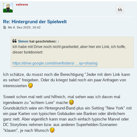
vahrens
Re: Hintergrund der Spielwelt
B
Mo 8. Dez 2025, 16:42
e
i
t
Simon
hat geschrieben:
↑
r
a
Ich habe mit Drive noch nicht gearbeitet, aber hier ein Link, ich hoffe,
g
dieser funktioniert:
https://drive.google.com/drive/folders/ ... sp=sharing
Ich schätze, du musst noch die Berechtigung "Jeder mit dem Link kann
es sehen" freigeben. Oder du kriegst bald noch ein paar Anfragen von
interessierten
Soweit schon mal nett und hilfreich, mal sehen was ich davon mal
irgendwann zu "echtem Lore" mache
Grundsätzlich wäre ein Hintergrund-Band plus ein Setting "New York" mit
ein paar Karten von typischen Gebäuden wie Banken oder ähnlichem
ganz nett. Aber eigentlich kann man auch einfach typische Marvel oder
DC Storylines nehmen bzw. aus anderen Superhelden-Szenarien
"klauen", je nach Wunsch