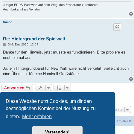
Junger ERPS-Padawan auf dem Weg, den Erpserator zu stürzen.
Auch bekannt als Viktator.
Simon
Re: Hintergrund der Spielwelt
B
Di 9. Dez 2025, 13:54
e
i
Danke für den Hinweis, jetzt müsste es funktionieren. Bitte probiere es
t
noch einmal aus.
r
a
g
Ja, ein Hintergrundband für New York wäre nicht verkehrt, vielleicht auch
eine Übersicht für eine Handvoll Großstädte.
Antworten
1
2
Vorherige
15 Beiträge
Diese Website nutzt Cookies, um dir den
bestmöglichen Komfort bei der Nutzung zu
Gehe zu
bieten.
Mehr erfahren
erps.de
Foren-Übersicht
Alle Zeiten sind
UTC+02:00
Verstanden!
Powered by
phpBB
® Forum Software © phpBB Limited