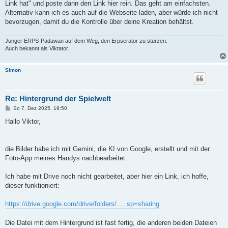
Link hat" und poste dann den Link hier rein. Das geht am einfachsten.
Alternativ kann ich es auch auf die Webseite laden, aber würde ich nicht
bevorzugen, damit du die Kontrolle über deine Kreation behältst.
Junger ERPS-Padawan auf dem Weg, den Erpserator zu stürzen.
Auch bekannt als Viktator.
Simon
Re: Hintergrund der Spielwelt
B
So 7. Dez 2025, 19:50
e
i
Hallo Viktor,
t
r
a
g
die Bilder habe ich mit Gemini, die KI von Google, erstellt und mit der
Foto-App meines Handys nachbearbeitet.
Ich habe mit Drive noch nicht gearbeitet, aber hier ein Link, ich hoffe,
dieser funktioniert:
https://drive.google.com/drive/folders/ ... sp=sharing
Die Datei mit dem Hintergrund ist fast fertig, die anderen beiden Dateien