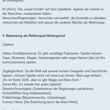
im Hintergrund.
KI (AGIs)
: Die „neuen Kinder“ auf dem Spielbrett. Agieren als Geister in
der Maschine, manipulieren Daten.
Menschen/Regierungen: Versuchen verzweifelt, die Kontrolle zu behalten,
vertuschen die Wahrheit und nutzen die anderen Mächte als Werkzeuge.
4. Bewertung als Rollenspiel-Hintergrund
Stärken
:
Hohes Konfliktpotenzial
: Es gibt unzählige Fraktionen. Spieler können
Sups, Mutanten, Magier, Geheimagenten oder sogar Hacker (die mit KIs
kommunizieren) spielen.
Zugänglichkeit
: Da die Welt auf unserer echten Geografie und Geschichte
basiert, müssen Spieler nicht viel neue Lore lernen. Man sagt einfach:
„Es ist Berlin 2025, aber es gibt Magie und Alien-Tech.“
Genre-Mix: Es erlaubt fast jeden Spielstil:
Detektiv/Investigativ (Geheimnisse der Regierungen aufdecken).
Action/Militär (Sup-Söldnereinheit).
Politik/Intrige (Mutantenrechte, Götterkriege).
Cosmic Horror (Die Bedrohung durch die Alien-Flotte).