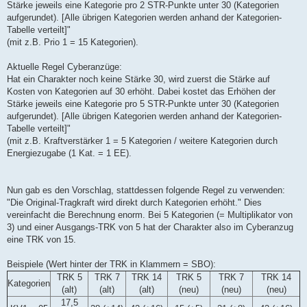
Stärke jeweils eine Kategorie pro 2 STR-Punkte unter 30 (Kategorien
aufgerundet). [Alle übrigen Kategorien werden anhand der Kategorien-
Tabelle verteilt]"
(mit z.B. Prio 1 = 15 Kategorien).
Aktuelle Regel Cyberanzüge:
Hat ein Charakter noch keine Stärke 30, wird zuerst die Stärke auf
Kosten von Kategorien auf 30 erhöht. Dabei kostet das Erhöhen der
Stärke jeweils eine Kategorie pro 5 STR-Punkte unter 30 (Kategorien
aufgerundet). [Alle übrigen Kategorien werden anhand der Kategorien-
Tabelle verteilt]"
(mit z.B. Kraftverstärker 1 = 5 Kategorien / weitere Kategorien durch
Energiezugabe (1 Kat. = 1 EE).
Nun gab es den Vorschlag, stattdessen folgende Regel zu verwenden:
"Die Original-Tragkraft wird direkt durch Kategorien erhöht." Dies
vereinfacht die Berechnung enorm. Bei 5 Kategorien (= Multiplikator von
3) und einer Ausgangs-TRK von 5 hat der Charakter also im Cyberanzug
eine TRK von 15.
Beispiele (Wert hinter der TRK in Klammern = SBO):
TRK 5
TRK 7
TRK 14
TRK 5
TRK 7
TRK 14
Kategorien
(alt)
(alt)
(alt)
(neu)
(neu)
(neu)
17,5