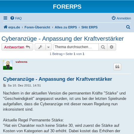
FORERPS
FAQ
Anmelden
S
erps.de
Foren-Übersicht
Alles zu ERPS
SHit ERPS
u
Cyberanzüge - Anpassung der Kraftverstärker
c
Suche
Erweiterte
Antworten
h
1 Beitrag • Seite
1
von
1
e
vahrens
Cyberanzüge - Anpassung der Kraftverstärker
B
Sa 10. Dez 2011, 14:51
e
i
Nachdem in der aktuellen Version die permanenten Kräfte "Stärke" und
t
"Geschwindigkeit" angepasst wurden, ist uns bei der letzten Spielrunde
r
a
aufgefallen, dass die Cyberanzüge mit dieser neuen Regelung nun
g
inkonsistent sind.
Aktuelle Regel Permanente Stärke:
"Hat ein Charakter noch keine Stärke 30, wird zuerst die Stärke auf
Kosten von Kategorien auf 30 erhöht. Dabei kostet das Erhöhen der