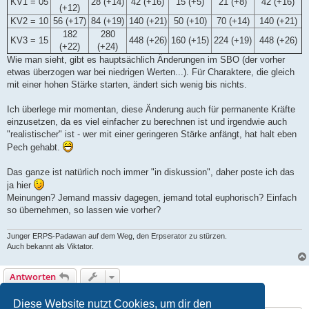
KV1 = 05
28 (+14)
42 (+16)
15 (+5)
21 (+8)
42 (+16)
(+12)
KV2 = 10
56 (+17)
84 (+19)
140 (+21)
50 (+10)
70 (+14)
140 (+21)
182
280
KV3 = 15
448 (+26)
160 (+15)
224 (+19)
448 (+26)
(+22)
(+24)
Wie man sieht, gibt es hauptsächlich Änderungen im SBO (der vorher
etwas überzogen war bei niedrigen Werten...). Für Charaktere, die gleich
mit einer hohen Stärke starten, ändert sich wenig bis nichts.
Ich überlege mir momentan, diese Änderung auch für permanente Kräfte
einzusetzen, da es viel einfacher zu berechnen ist und irgendwie auch
"realistischer" ist - wer mit einer geringeren Stärke anfängt, hat halt eben
Pech gehabt.
Das ganze ist natürlich noch immer "in diskussion", daher poste ich das
ja hier
Meinungen? Jemand massiv dagegen, jemand total euphorisch? Einfach
so übernehmen, so lassen wie vorher?
Junger ERPS-Padawan auf dem Weg, den Erpserator zu stürzen.
Auch bekannt als Viktator.
Antworten
1 Beitrag • Seite
1
von
1
Diese Website nutzt Cookies, um dir den