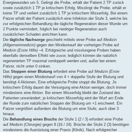
Energiewunden um 5. Gelingt die Probe, erhält der Patient 2 TP zurück
sowie zusätzlich 1 TP je kritischem Erfolg. Misslingt die Probe, erhält er
keine TP und verliert zusätzlich 1 TP je kritischem Misserfolg. Bei einem
Patzer erhält der Patient zusätzlich eine Infektion der Stufe 3, welche bis
zur erfolgreichen Behandlung die tägliche Regeneration dieser Wunde um
2 Punkte vermindert, folglich bei niedriger Regeneration auch
zusätzlichen Schaden anrichten kann.
Die
tägliche Nachsorge
geschieht mittels einer Probe auf
Medizin
(Allgemeinmedizin)
gegen den Mindestwurf der vorherigen Probe auf
Medizin (Erste Hilfe)
–4. Erfolgreiche und misslungene Proben haben
ebenfalls denselben Effekt wie zuvor, lediglich können die natürlich
regenerierten TP maximal verdoppelt werden und, außer bei einem
Patzer, nicht unter 0 sinken.
Das
Stoppen einer Blutung
erfordert eine Probe auf
Medizin (Erste
Hilfe)
gegen einen Mindestwurf von 4 + doppelte Stufe der Blutung und
benötigt 4 Aktionen. Eine erfolgreiche Probe stoppt die Blutung. Je
kritischem Erfolg dauert die Versorgung eine Aktion weniger, doch immer
mindestens eine Aktion. Bei einem Misserfolg bleibt der Zustand des
Patienten unverändert; je kritischem Misserfolg wird der Wurf am Ende
der Runde zum natürlichen Stoppen der Blutung um +1 erschwert. Ein
Patzer vergrößert außerdem die Blutung um eine Stufe, auch über 3
hinaus.
Die
Behandlung eines Bruchs
der Stufe 1 (2 / 3) erfordert eine Probe
auf
Medizin (Chirurgie)
gegen 8 (16 / 24). Brüche der Stufe 2 (3) benötigen
mindestens die Ausrüstung einer Praxis (Klinik). Nach erfolgreicher