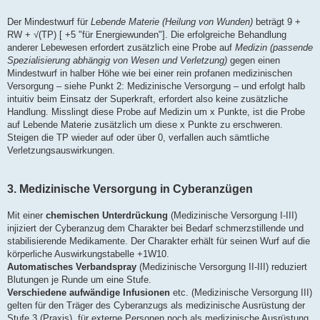
Der Mindestwurf für
Lebende Materie (Heilung von Wunden)
beträgt 9 +
RW + √(TP) [ +5 "für Energiewunden"]. Die erfolgreiche Behandlung
anderer Lebewesen erfordert zusätzlich eine Probe auf
Medizin (passende
Spezialisierung abhängig von Wesen und Verletzung)
gegen einen
Mindestwurf in halber Höhe wie bei einer rein profanen medizinischen
Versorgung – siehe Punkt 2: Medizinische Versorgung – und erfolgt halb
intuitiv beim Einsatz der Superkraft, erfordert also keine zusätzliche
Handlung. Misslingt diese Probe auf Medizin um x Punkte, ist die Probe
auf Lebende Materie zusätzlich um diese x Punkte zu erschweren.
Steigen die TP wieder auf oder über 0, verfallen auch sämtliche
Verletzungsauswirkungen.
3. Medizinische Versorgung in Cyberanzügen
Mit einer
chemischen Unterdrückung
(Medizinische Versorgung I-III)
injiziert der Cyberanzug dem Charakter bei Bedarf schmerzstillende und
stabilisierende Medikamente. Der Charakter erhält für seinen Wurf auf die
körperliche Auswirkungstabelle +1W10.
Automatisches Verbandspray
(Medizinische Versorgung II-III) reduziert
Blutungen je Runde um eine Stufe.
Verschiedene aufwändige Infusionen
etc. (Medizinische Versorgung III)
gelten für den Träger des Cyberanzugs als medizinische Ausrüstung der
Stufe 3 (Praxis), für externe Personen noch als medizinische Ausrüstung