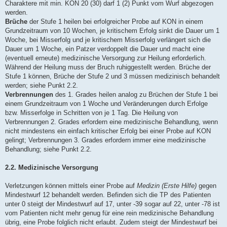
Charaktere mit min. KON 20 (30) darf 1 (2) Punkt vom Wurf abgezogen
werden.
Brüche
der Stufe 1 heilen bei erfolgreicher Probe auf KON in einem
Grundzeitraum von 10 Wochen, je kritischem Erfolg sinkt die Dauer um 1
Woche, bei Misserfolg und je kritischem Misserfolg verlängert sich die
Dauer um 1 Woche, ein Patzer verdoppelt die Dauer und macht eine
(eventuell erneute) medizinische Versorgung zur Heilung erforderlich.
Während der Heilung muss der Bruch ruhiggestellt werden. Brüche der
Stufe 1 können, Brüche der Stufe 2 und 3 müssen medizinisch behandelt
werden; siehe Punkt 2.2.
Verbrennungen
des 1. Grades heilen analog zu Brüchen der Stufe 1 bei
einem Grundzeitraum von 1 Woche und Veränderungen durch Erfolge
bzw. Misserfolge in Schritten von je 1 Tag. Die Heilung von
Verbrennungen 2. Grades erfordern eine medizinische Behandlung, wenn
nicht mindestens ein einfach kritischer Erfolg bei einer Probe auf KON
gelingt; Verbrennungen 3. Grades erfordern immer eine medizinische
Behandlung; siehe Punkt 2.2.
2.2. Medizinische Versorgung
Verletzungen können mittels einer Probe auf
Medizin (Erste Hilfe)
gegen
Mindestwurf 12 behandelt werden. Befinden sich die TP des Patienten
unter 0 steigt der Mindestwurf auf 17, unter -39 sogar auf 22, unter -78 ist
vom Patienten nicht mehr genug für eine rein medizinische Behandlung
übrig, eine Probe folglich nicht erlaubt. Zudem steigt der Mindestwurf bei