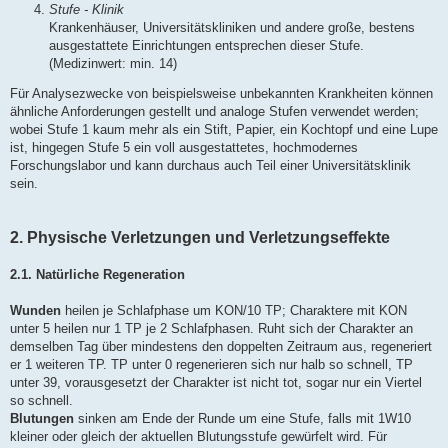
Stufe - Klinik
Krankenhäuser, Universitätskliniken und andere große, bestens
ausgestattete Einrichtungen entsprechen dieser Stufe.
(Medizinwert: min. 14)
Für Analysezwecke von beispielsweise unbekannten Krankheiten können
ähnliche Anforderungen gestellt und analoge Stufen verwendet werden;
wobei Stufe 1 kaum mehr als ein Stift, Papier, ein Kochtopf und eine Lupe
ist, hingegen Stufe 5 ein voll ausgestattetes, hochmodernes
Forschungslabor und kann durchaus auch Teil einer Universitätsklinik
sein.
2. Physische Verletzungen und Verletzungseffekte
2.1. Natürliche Regeneration
Wunden
heilen je Schlafphase um KON/10 TP; Charaktere mit KON
unter 5 heilen nur 1 TP je 2 Schlafphasen. Ruht sich der Charakter an
demselben Tag über mindestens den doppelten Zeitraum aus, regeneriert
er 1 weiteren TP. TP unter 0 regenerieren sich nur halb so schnell, TP
unter 39, vorausgesetzt der Charakter ist nicht tot, sogar nur ein Viertel
so schnell.
Blutungen
sinken am Ende der Runde um eine Stufe, falls mit 1W10
kleiner oder gleich der aktuellen Blutungsstufe gewürfelt wird. Für