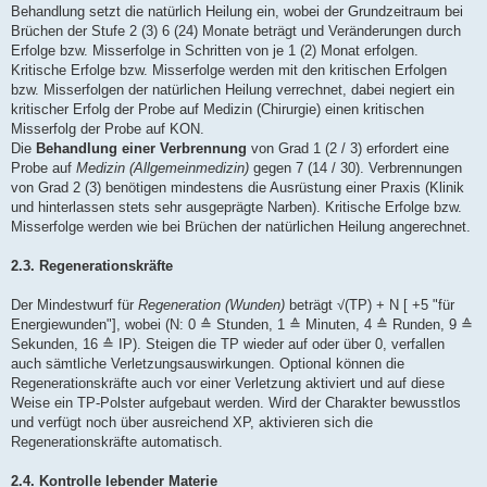
Behandlung setzt die natürlich Heilung ein, wobei der Grundzeitraum bei
Brüchen der Stufe 2 (3) 6 (24) Monate beträgt und Veränderungen durch
Erfolge bzw. Misserfolge in Schritten von je 1 (2) Monat erfolgen.
Kritische Erfolge bzw. Misserfolge werden mit den kritischen Erfolgen
bzw. Misserfolgen der natürlichen Heilung verrechnet, dabei negiert ein
kritischer Erfolg der Probe auf Medizin (Chirurgie) einen kritischen
Misserfolg der Probe auf KON.
Die
Behandlung einer Verbrennung
von Grad 1 (2 / 3) erfordert eine
Probe auf
Medizin (Allgemeinmedizin)
gegen 7 (14 / 30). Verbrennungen
von Grad 2 (3) benötigen mindestens die Ausrüstung einer Praxis (Klinik
und hinterlassen stets sehr ausgeprägte Narben). Kritische Erfolge bzw.
Misserfolge werden wie bei Brüchen der natürlichen Heilung angerechnet.
2.3. Regenerationskräfte
Der Mindestwurf für
Regeneration (Wunden)
beträgt √(TP) + N [ +5 "für
Energiewunden"], wobei (N: 0 ≙ Stunden, 1 ≙ Minuten, 4 ≙ Runden, 9 ≙
Sekunden, 16 ≙ IP). Steigen die TP wieder auf oder über 0, verfallen
auch sämtliche Verletzungsauswirkungen. Optional können die
Regenerationskräfte auch vor einer Verletzung aktiviert und auf diese
Weise ein TP-Polster aufgebaut werden. Wird der Charakter bewusstlos
und verfügt noch über ausreichend XP, aktivieren sich die
Regenerationskräfte automatisch.
2.4. Kontrolle lebender Materie