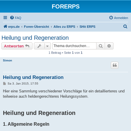
FORERPS
FAQ
Anmelden
S
erps.de
Foren-Übersicht
Alles zu ERPS
SHit ERPS
u
Heilung und Regeneration
c
Suche
Erweiterte
Antworten
h
1 Beitrag • Seite
1
von
1
e
Simon
Heilung und Regeneration
B
Sa 3. Jan 2015, 17:55
e
i
Hier eine Sammlung verschiedener Vorschläge für ein detaillierteres und
t
teilweise auch heldengerechteres Heilungssystem.
r
a
g
Heilung und Regeneration
1. Allgemeine Regeln