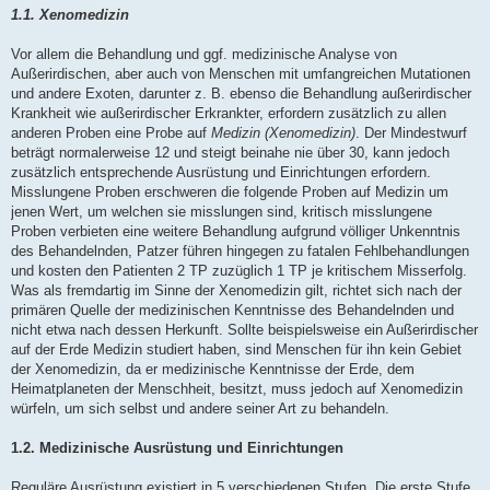
1.1. Xenomedizin
Vor allem die Behandlung und ggf. medizinische Analyse von
Außerirdischen, aber auch von Menschen mit umfangreichen Mutationen
und andere Exoten, darunter z. B. ebenso die Behandlung außerirdischer
Krankheit wie außerirdischer Erkrankter, erfordern zusätzlich zu allen
anderen Proben eine Probe auf
Medizin (Xenomedizin)
. Der Mindestwurf
beträgt normalerweise 12 und steigt beinahe nie über 30, kann jedoch
zusätzlich entsprechende Ausrüstung und Einrichtungen erfordern.
Misslungene Proben erschweren die folgende Proben auf Medizin um
jenen Wert, um welchen sie misslungen sind, kritisch misslungene
Proben verbieten eine weitere Behandlung aufgrund völliger Unkenntnis
des Behandelnden, Patzer führen hingegen zu fatalen Fehlbehandlungen
und kosten den Patienten 2 TP zuzüglich 1 TP je kritischem Misserfolg.
Was als fremdartig im Sinne der Xenomedizin gilt, richtet sich nach der
primären Quelle der medizinischen Kenntnisse des Behandelnden und
nicht etwa nach dessen Herkunft. Sollte beispielsweise ein Außerirdischer
auf der Erde Medizin studiert haben, sind Menschen für ihn kein Gebiet
der Xenomedizin, da er medizinische Kenntnisse der Erde, dem
Heimatplaneten der Menschheit, besitzt, muss jedoch auf Xenomedizin
würfeln, um sich selbst und andere seiner Art zu behandeln.
1.2. Medizinische Ausrüstung und Einrichtungen
Reguläre Ausrüstung existiert in 5 verschiedenen Stufen. Die erste Stufe