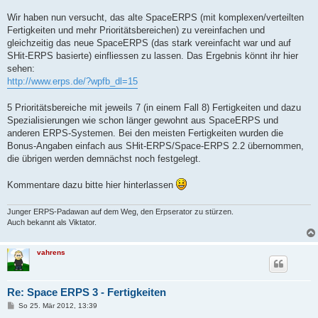
Wir haben nun versucht, das alte SpaceERPS (mit komplexen/verteilten
Fertigkeiten und mehr Prioritätsbereichen) zu vereinfachen und
gleichzeitig das neue SpaceERPS (das stark vereinfacht war und auf
SHit-ERPS basierte) einfliessen zu lassen. Das Ergebnis könnt ihr hier
sehen:
http://www.erps.de/?wpfb_dl=15
5 Prioritätsbereiche mit jeweils 7 (in einem Fall 8) Fertigkeiten und dazu
Spezialisierungen wie schon länger gewohnt aus SpaceERPS und
anderen ERPS-Systemen. Bei den meisten Fertigkeiten wurden die
Bonus-Angaben einfach aus SHit-ERPS/Space-ERPS 2.2 übernommen,
die übrigen werden demnächst noch festgelegt.
Kommentare dazu bitte hier hinterlassen
Junger ERPS-Padawan auf dem Weg, den Erpserator zu stürzen.
Auch bekannt als Viktator.
vahrens
Re: Space ERPS 3 - Fertigkeiten
B
So 25. Mär 2012, 13:39
e