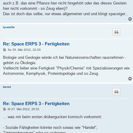
g
auch z.B. das eine Pflanze hier nicht hingehört oder das dieses Gestein
hier nicht vorkommt - so Zeug eben)?
Das ist doch das selbe, nur etwas allgemeiner und und klingt spaceiger...
lyratelle
Re: Space ERPS 3 - Fertigkeiten
B
So 25. Mär 2012, 22:03
e
i
Biologie und Geologie würde ich bei Naturwissenschaften rausnehmen -
t
gehört zu Ökologie.
r
a
Vielleicht lieber eine Fertigkeit "Physik/Chemie" mit Spezialisierungen wie
g
Astromomie, Kernphysik, Proteintopologie und so Zeug.
benni
Re: Space ERPS 3 - Fertigkeiten
B
Di 27. Mär 2012, 20:51
e
i
... was mir beim ersten drübergucken komisch vorkommt:
t
r
a
- Soziale Fähigkeiten könnte noch sowas wie "Handel",
g
"Unternehmertum" oder so vertragen.