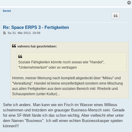
benni
Re: Space ERPS 3 - Fertigkeiten
B
Sa 31. Mär 2012, 19:09
e
i
t
vahrens hat geschrieben:
r
a
g
Soziale Fähigkeiten könnte noch sowas wie "Handel",
"Unternehmertum" oder so vertragen
Hmmm, meiner Meinung nach komplett abgedeckt über "Milieu" und
"Verwaltung". Handel ist keine einzelfertigkeit sondern eine Mischung
aus allen Fertigkeiten aus dem sozialen Bereich inkl. Rhetorik und
Schauspielern (unter Kultur)...
Sehe ich anders. Man kann wie ein Fisch im Wasser eines Millieus
schwimmen und trotzdem ein grausiger Business-Mensch sein. Gerade
für eine SF-Welt fände ich das schon wichtig. Aber vielleicht eher unter
dem Namen "Business". Ich will einen echten Businesskasper spielen
können!!!