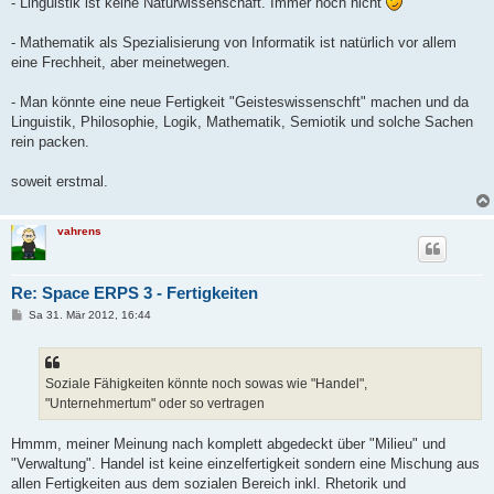
- Linguistik ist keine Naturwissenschaft. Immer noch nicht
- Mathematik als Spezialisierung von Informatik ist natürlich vor allem
eine Frechheit, aber meinetwegen.
- Man könnte eine neue Fertigkeit "Geisteswissenschft" machen und da
Linguistik, Philosophie, Logik, Mathematik, Semiotik und solche Sachen
rein packen.
soweit erstmal.
vahrens
Re: Space ERPS 3 - Fertigkeiten
B
Sa 31. Mär 2012, 16:44
e
i
t
r
a
Soziale Fähigkeiten könnte noch sowas wie "Handel",
g
"Unternehmertum" oder so vertragen
Hmmm, meiner Meinung nach komplett abgedeckt über "Milieu" und
"Verwaltung". Handel ist keine einzelfertigkeit sondern eine Mischung aus
allen Fertigkeiten aus dem sozialen Bereich inkl. Rhetorik und