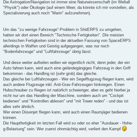
Die Astrogation/Navigation ist immer eine Naturwissenschaft (im Weltall
"Physik") oder Ökologie (auf einem Meer, da könnte ich mir vorstellen, als
Spezialisierung auch noch "Marin" aufzunehmen).
Um das "zu wenige Fahrzeuge"-Problem in ShitERPS zu umgehen,
hatten wir dort einen Bereich "Technische Fertigkeiten". DIe meisten
technischen Fertigkeiten sind in der aktuellen Fassung von SpaceERPS
allerdings in Waffen und Geistig aufgegangen, was nur noch
"Bodenfahrzeuge" und "Luftfahrzeuge" übrig lässt.
Und diese weiter aufteilen wollen wir eigentlich nicht, denn jeder, der ein
Auto fahren kann, wird auch eine geländegängiges Fahrzeug in den Griff
bekommen - das Handling ist (sehr grob) das gleiche.
Das gleiche bei Luftfahrzeugen - Wer ein Segelflugzeug fliegen kann, wird
auch andere Flugzeuge inkl. Anti-Grav-Fahrzeugen hinkriegen. Einen
Hubschrauber zu fliegen ist natürlich schwieriger, aber es geht hierbei ja
nicht nur um das Handling der Maschine, sondern auch um "Cockpit
bedienen" und "Kontrollen ablesen" und "mit Tower reden" - und das ist
alles sehr ähnlich.
Wer einen Düsenjet fliegen kann, wird auch einen Raumjäger bedienen
können.
Die Hauptfertigkeit im letzten Fall wird so oder so eher "Ausdauer - Hohe-
g-Belastung" sein. Wer zuerst ohnmächtig wird, verliert den Kampf