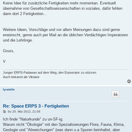
Keine Idee für zusätzliche Fertigkeiten mehr momentan. Eventuell
übernahme von Gesellschaftswissenschaften in soziales, dafür fehlen
dann dort 2 Fertigkeiten...
Weitere Ideen, Vorschläge und vor allem Meinungen dazu sind gerne
erwünscht, gerne auch per Mail an die üblichen Verdächtigen Imperatoren
und die Lehrlinge.
Gruss,
V
Junger ERPS-Padawan auf dem Weg, den Erpserator zu stürzen.
Auch bekannt als Viktator.
lyratelle
Re: Space ERPS 3 - Fertigkeiten
B
So 25. Mär 2012, 21:56
e
i
Ich finde "Naturkunde" zu un-SF-ig.
t
Warum nicht "Ökologie" mit den Spezialisierungen Flora, Fauna, Klima,
r
a
Geologie und "Abweichungen" (was dann u.a Spuren beinhaltet, aber