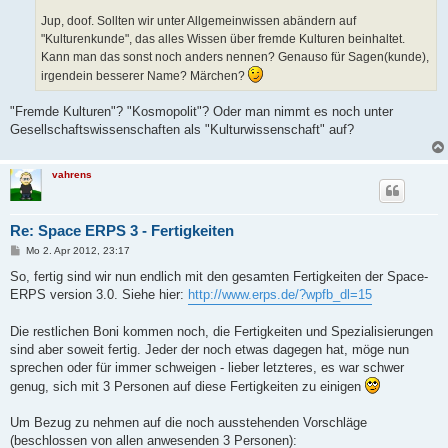
Jup, doof. Sollten wir unter Allgemeinwissen abändern auf
"Kulturenkunde", das alles Wissen über fremde Kulturen beinhaltet.
Kann man das sonst noch anders nennen? Genauso für Sagen(kunde),
irgendein besserer Name? Märchen?
"Fremde Kulturen"? "Kosmopolit"? Oder man nimmt es noch unter
Gesellschaftswissenschaften als "Kulturwissenschaft" auf?
vahrens
Re: Space ERPS 3 - Fertigkeiten
B
Mo 2. Apr 2012, 23:17
e
i
So, fertig sind wir nun endlich mit den gesamten Fertigkeiten der Space-
t
ERPS version 3.0. Siehe hier:
http://www.erps.de/?wpfb_dl=15
r
a
g
Die restlichen Boni kommen noch, die Fertigkeiten und Spezialisierungen
sind aber soweit fertig. Jeder der noch etwas dagegen hat, möge nun
sprechen oder für immer schweigen - lieber letzteres, es war schwer
genug, sich mit 3 Personen auf diese Fertigkeiten zu einigen
Um Bezug zu nehmen auf die noch ausstehenden Vorschläge
(beschlossen von allen anwesenden 3 Personen):