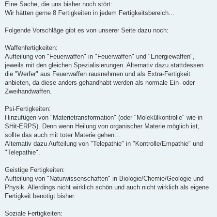
i
Eine Sache, die uns bisher noch stört:
t
Wir hätten gerne 8 Fertigkeiten in jedem Fertigkeitsbereich...
r
a
g
Folgende Vorschläge gibt es von unserer Seite dazu noch:
Waffenfertigkeiten:
Aufteilung von "Feuerwaffen" in "Feuerwaffen" und "Energiewaffen",
jeweils mit den gleichen Spezialisierungen. Alternativ dazu stattdessen
die "Werfer" aus Feuerwaffen rausnehmen und als Extra-Fertigkeit
anbieten, da diese anders gehandhabt werden als normale Ein- oder
Zweihandwaffen.
Psi-Fertigkeiten:
Hinzufügen von "Materietransformation" (oder "Molekülkontrolle" wie in
SHit-ERPS). Denn wenn Heilung von organischer Materie möglich ist,
sollte das auch mit toter Materie gehen...
Alternativ dazu Aufteilung von "Telepathie" in "Kontrolle/Empathie" und
"Telepathie".
Geistige Fertigkeiten:
Aufteilung von "Naturwissenschaften" in Biologie/Chemie/Geologie und
Physik. Allerdings nicht wirklich schön und auch nicht wirklich als eigene
Fertigkeit benötigt bisher.
Soziale Fertigkeiten: