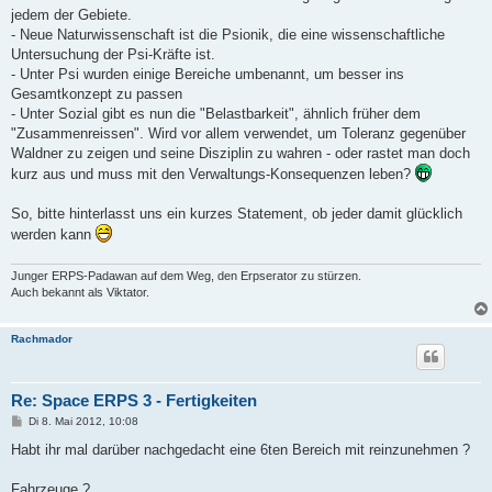
jedem der Gebiete.
- Neue Naturwissenschaft ist die Psionik, die eine wissenschaftliche
Untersuchung der Psi-Kräfte ist.
- Unter Psi wurden einige Bereiche umbenannt, um besser ins
Gesamtkonzept zu passen
- Unter Sozial gibt es nun die "Belastbarkeit", ähnlich früher dem
"Zusammenreissen". Wird vor allem verwendet, um Toleranz gegenüber
Waldner zu zeigen und seine Disziplin zu wahren - oder rastet man doch
kurz aus und muss mit den Verwaltungs-Konsequenzen leben?
So, bitte hinterlasst uns ein kurzes Statement, ob jeder damit glücklich
werden kann
Junger ERPS-Padawan auf dem Weg, den Erpserator zu stürzen.
Auch bekannt als Viktator.
Rachmador
Re: Space ERPS 3 - Fertigkeiten
B
Di 8. Mai 2012, 10:08
e
i
Habt ihr mal darüber nachgedacht eine 6ten Bereich mit reinzunehmen ?
t
r
a
Fahrzeuge ?