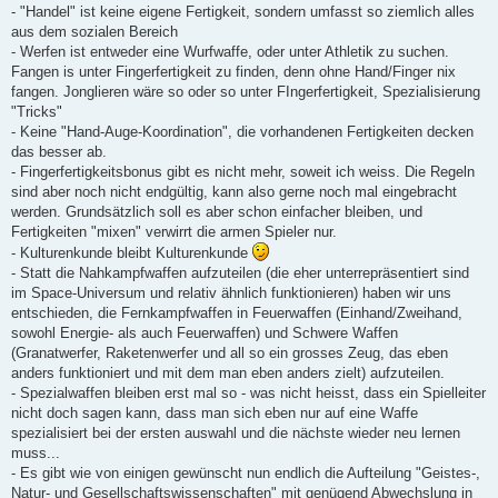
- "Handel" ist keine eigene Fertigkeit, sondern umfasst so ziemlich alles
aus dem sozialen Bereich
- Werfen ist entweder eine Wurfwaffe, oder unter Athletik zu suchen.
Fangen is unter Fingerfertigkeit zu finden, denn ohne Hand/Finger nix
fangen. Jonglieren wäre so oder so unter FIngerfertigkeit, Spezialisierung
"Tricks"
- Keine "Hand-Auge-Koordination", die vorhandenen Fertigkeiten decken
das besser ab.
- Fingerfertigkeitsbonus gibt es nicht mehr, soweit ich weiss. Die Regeln
sind aber noch nicht endgültig, kann also gerne noch mal eingebracht
werden. Grundsätzlich soll es aber schon einfacher bleiben, und
Fertigkeiten "mixen" verwirrt die armen Spieler nur.
- Kulturenkunde bleibt Kulturenkunde
- Statt die Nahkampfwaffen aufzuteilen (die eher unterrepräsentiert sind
im Space-Universum und relativ ähnlich funktionieren) haben wir uns
entschieden, die Fernkampfwaffen in Feuerwaffen (Einhand/Zweihand,
sowohl Energie- als auch Feuerwaffen) und Schwere Waffen
(Granatwerfer, Raketenwerfer und all so ein grosses Zeug, das eben
anders funktioniert und mit dem man eben anders zielt) aufzuteilen.
- Spezialwaffen bleiben erst mal so - was nicht heisst, dass ein Spielleiter
nicht doch sagen kann, dass man sich eben nur auf eine Waffe
spezialisiert bei der ersten auswahl und die nächste wieder neu lernen
muss...
- Es gibt wie von einigen gewünscht nun endlich die Aufteilung "Geistes-,
Natur- und Gesellschaftswissenschaften" mit genügend Abwechslung in