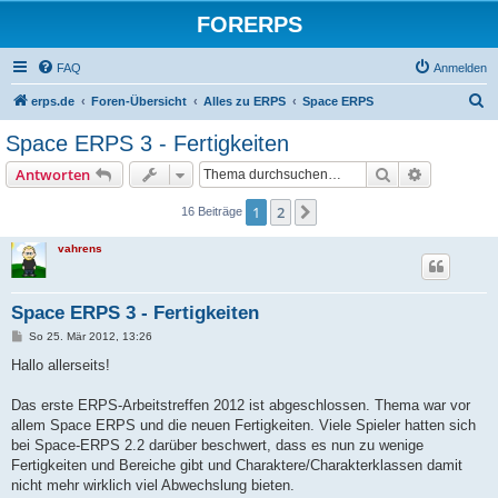
FORERPS
FAQ
Anmelden
S
erps.de
Foren-Übersicht
Alles zu ERPS
Space ERPS
u
Space ERPS 3 - Fertigkeiten
c
Suche
Erweiterte
Antworten
h
e
1
2
Nächste
16 Beiträge
vahrens
Space ERPS 3 - Fertigkeiten
B
So 25. Mär 2012, 13:26
e
i
Hallo allerseits!
t
r
a
Das erste ERPS-Arbeitstreffen 2012 ist abgeschlossen. Thema war vor
g
allem Space ERPS und die neuen Fertigkeiten. Viele Spieler hatten sich
bei Space-ERPS 2.2 darüber beschwert, dass es nun zu wenige
Fertigkeiten und Bereiche gibt und Charaktere/Charakterklassen damit
nicht mehr wirklich viel Abwechslung bieten.