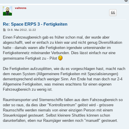
vahrens
Re: Space ERPS 3 - Fertigkeiten
B
Di 8. Mai 2012, 11:22
e
i
Einen Fahrzeugbereich gab es früher schon mal, der wurde aber
t
abgeschafft, weil er einfach zu klein war und nicht genug Diversifikation
r
a
hatte - damals waren alle Fertigkeiten irgendwie untereinander im
g
Fertigkeitennetz miteinander Verbunden. Dies lässt einfach nur eine
gemeinsame Fertigkeit zu - Pilot
Die Fertigkeiten aufzusplitten, wie du es vorgeschlagen hast, macht nach
dem neuen System (Allgemeinere Fertigkeiten mit Spezialisierungen)
dementsprechend einfach weniger Sinn. Am Ende hat man doch nur 2-4
Allgemeine Fertigkeiten, was meines erachtens für einen eigenen
Fahrzeugbereich zu wenig ist.
Raumtransporter und Sternenschiffe fallen aus dem Fahrzeugbereich so
oder so raus, da dies über "Kontrollzentrum" gelöst wird - grössere
Raumschiffe werden niemals von einer einzigen Person mit einem
Steuerknüppel gesteuert. Selbst kleinere Shuttles können schon
darunterfallen, eben nur Raumjäger werden noch "manuell" gesteuert.