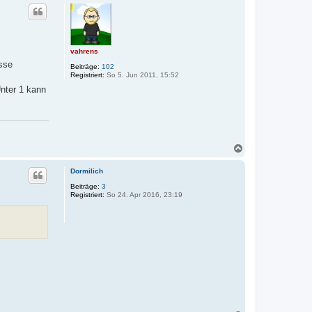
c
h
o
b
e
vahrens
n
sse
Beiträge:
102
Registriert:
So 5. Jun 2011, 15:52
Unter 1 kann
N
a
c
Dormilich
h
o
Beiträge:
3
Registriert:
So 24. Apr 2016, 23:19
b
e
n