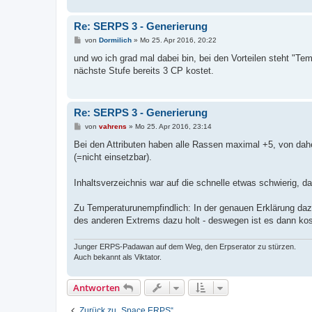
Re: SERPS 3 - Generierung
B
von
Dormilich
»
Mo 25. Apr 2016, 20:22
e
i
und wo ich grad mal dabei bin, bei den Vorteilen steht "Te
t
nächste Stufe bereits 3 CP kostet.
r
a
g
Re: SERPS 3 - Generierung
B
von
vahrens
»
Mo 25. Apr 2016, 23:14
e
i
Bei den Attributen haben alle Rassen maximal +5, von dah
t
(=nicht einsetzbar).
r
a
g
Inhaltsverzeichnis war auf die schnelle etwas schwierig,
Zu Temperaturunempfindlich: In der genauen Erklärung dazu
des anderen Extrems dazu holt - deswegen ist es dann kos
Junger ERPS-Padawan auf dem Weg, den Erpserator zu stürzen.
Auch bekannt als Viktator.
Antworten
Zurück zu „Space ERPS“