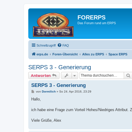
FORERPS
Das Forum rund um ERPS
Schnellzugriff
FAQ
erps.de
Foren-Übersicht
Alles zu ERPS
Space ERPS
SERPS 3 - Generierung
Antworten
SERPS 3 - Generierung
B
von
Dormilich
»
So 24. Apr 2016, 23:29
e
i
Hallo,
t
r
a
ich habe eine Frage zum Vorteil Hohes/Niedriges Attribut.
g
Viele Grüße, Alex