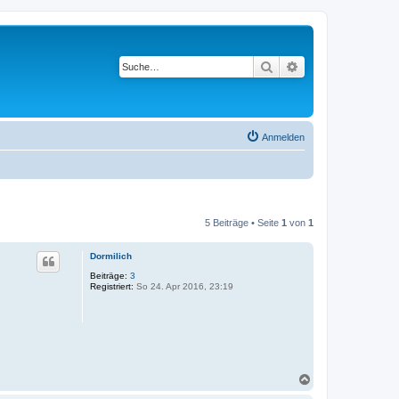
Suche
Erweiterte Suche
Anmelden
5 Beiträge • Seite
1
von
1
Dormilich
Beiträge:
3
Registriert:
So 24. Apr 2016, 23:19
N
a