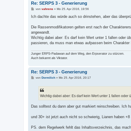
Re: SERPS 3 - Generierung
B
von
vahrens
»
Mo 25. Apr 2016, 19:56
e
i
Ich dachte das würde auch so drinstehen, aber das überpr
t
r
a
Die Rassenmodifikatoren gelten erst nach der Charakterer
g
angewandt.
Wichtig dabei aber: Es darf kein Wert unter 1 fallen oder
passieren, da muss man etwas aufpassen beim Charakter 
Junger ERPS-Padawan auf dem Weg, den Erpserator zu stürzen.
Auch bekannt als Viktator.
Re: SERPS 3 - Generierung
B
von
Dormilich
»
Mo 25. Apr 2016, 20:17
e
i
t
r
a
Wichtig dabei aber: Es darf kein Wert unter 1 fallen ode
g
Das solltest du dann aber gut markiert reinschreiben. Ich
und 30+ ist jetzt auch nicht so schwierig, Lianen haben +
PS. dem Regelwerk fehlt das Inhaltsverzeichnis, das macht