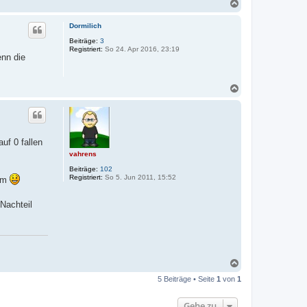
N
a
c
Dormilich
h
o
Beiträge:
3
Registriert:
So 24. Apr 2016, 23:19
b
enn die
e
n
N
a
c
h
o
b
uf 0 fallen
e
vahrens
n
Beiträge:
102
Registriert:
So 5. Jun 2011, 15:52
rum
Nachteil
N
a
5 Beiträge • Seite
1
von
1
c
h
o
Gehe zu