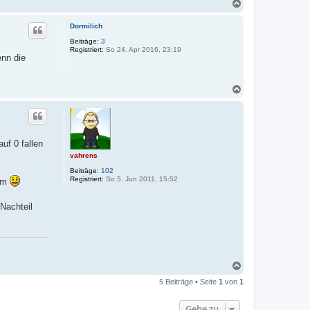
N
a
c
Dormilich
h
o
Beiträge:
3
Registriert:
So 24. Apr 2016, 23:19
b
enn die
e
n
N
a
c
h
o
b
uf 0 fallen
e
vahrens
n
Beiträge:
102
Registriert:
So 5. Jun 2011, 15:52
rum
Nachteil
N
a
5 Beiträge • Seite
1
von
1
c
h
o
Gehe zu