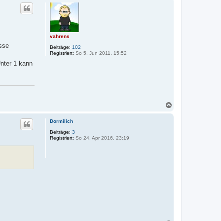
c
h
o
b
e
vahrens
n
sse
Beiträge:
102
Registriert:
So 5. Jun 2011, 15:52
Unter 1 kann
N
a
c
Dormilich
h
o
Beiträge:
3
Registriert:
So 24. Apr 2016, 23:19
b
e
n