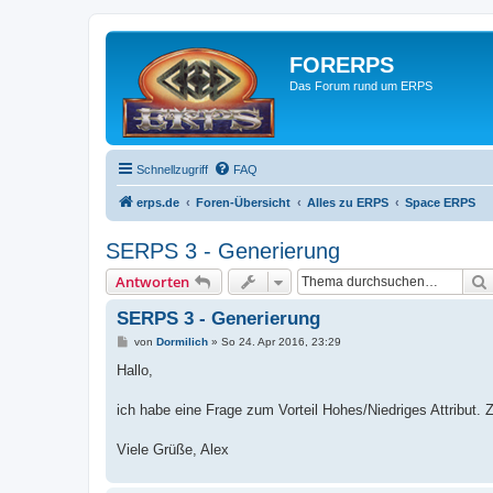
FORERPS
Das Forum rund um ERPS
Schnellzugriff
FAQ
erps.de
Foren-Übersicht
Alles zu ERPS
Space ERPS
SERPS 3 - Generierung
Antworten
SERPS 3 - Generierung
B
von
Dormilich
»
So 24. Apr 2016, 23:29
e
i
Hallo,
t
r
a
ich habe eine Frage zum Vorteil Hohes/Niedriges Attribut.
g
Viele Grüße, Alex