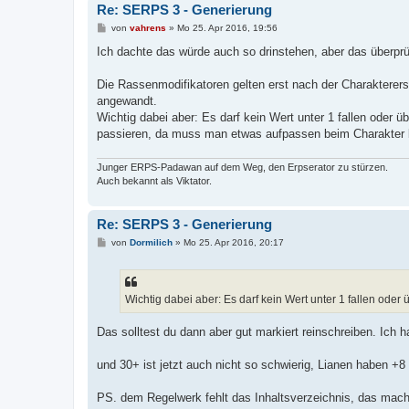
Re: SERPS 3 - Generierung
B
von
vahrens
»
Mo 25. Apr 2016, 19:56
e
i
Ich dachte das würde auch so drinstehen, aber das überpr
t
r
a
Die Rassenmodifikatoren gelten erst nach der Charakterer
g
angewandt.
Wichtig dabei aber: Es darf kein Wert unter 1 fallen oder
passieren, da muss man etwas aufpassen beim Charakter 
Junger ERPS-Padawan auf dem Weg, den Erpserator zu stürzen.
Auch bekannt als Viktator.
Re: SERPS 3 - Generierung
B
von
Dormilich
»
Mo 25. Apr 2016, 20:17
e
i
t
r
a
Wichtig dabei aber: Es darf kein Wert unter 1 fallen ode
g
Das solltest du dann aber gut markiert reinschreiben. Ich
und 30+ ist jetzt auch nicht so schwierig, Lianen haben +
PS. dem Regelwerk fehlt das Inhaltsverzeichnis, das macht