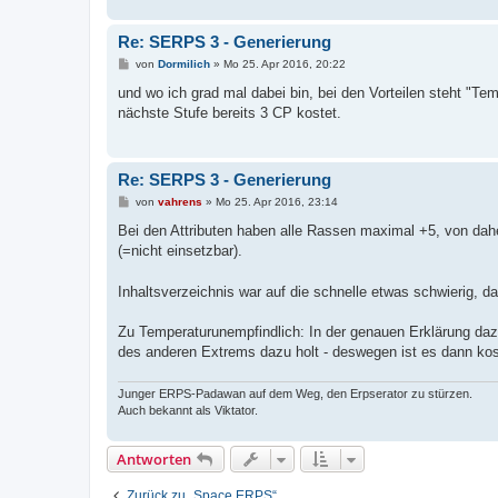
Re: SERPS 3 - Generierung
B
von
Dormilich
»
Mo 25. Apr 2016, 20:22
e
i
und wo ich grad mal dabei bin, bei den Vorteilen steht "Te
t
nächste Stufe bereits 3 CP kostet.
r
a
g
Re: SERPS 3 - Generierung
B
von
vahrens
»
Mo 25. Apr 2016, 23:14
e
i
Bei den Attributen haben alle Rassen maximal +5, von dah
t
(=nicht einsetzbar).
r
a
g
Inhaltsverzeichnis war auf die schnelle etwas schwierig,
Zu Temperaturunempfindlich: In der genauen Erklärung dazu
des anderen Extrems dazu holt - deswegen ist es dann kos
Junger ERPS-Padawan auf dem Weg, den Erpserator zu stürzen.
Auch bekannt als Viktator.
Antworten
Zurück zu „Space ERPS“