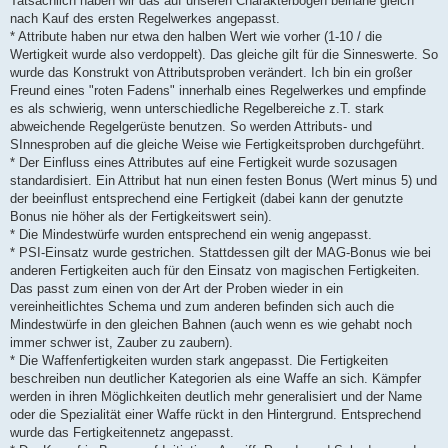
Tatsächlich haben wir das auf unseren Charakterbögen beinahe gleich
nach Kauf des ersten Regelwerkes angepasst.
* Attribute haben nur etwa den halben Wert wie vorher (1-10 / die
Wertigkeit wurde also verdoppelt). Das gleiche gilt für die Sinneswerte. So
wurde das Konstrukt von Attributsproben verändert. Ich bin ein großer
Freund eines "roten Fadens" innerhalb eines Regelwerkes und empfinde
es als schwierig, wenn unterschiedliche Regelbereiche z.T. stark
abweichende Regelgerüste benutzen. So werden Attributs- und
SInnesproben auf die gleiche Weise wie Fertigkeitsproben durchgeführt.
* Der Einfluss eines Attributes auf eine Fertigkeit wurde sozusagen
standardisiert. Ein Attribut hat nun einen festen Bonus (Wert minus 5) und
der beeinflust entsprechend eine Fertigkeit (dabei kann der genutzte
Bonus nie höher als der Fertigkeitswert sein).
* Die Mindestwürfe wurden entsprechend ein wenig angepasst.
* PSI-Einsatz wurde gestrichen. Stattdessen gilt der MAG-Bonus wie bei
anderen Fertigkeiten auch für den Einsatz von magischen Fertigkeiten.
Das passt zum einen von der Art der Proben wieder in ein
vereinheitlichtes Schema und zum anderen befinden sich auch die
Mindestwürfe in den gleichen Bahnen (auch wenn es wie gehabt noch
immer schwer ist, Zauber zu zaubern).
* Die Waffenfertigkeiten wurden stark angepasst. Die Fertigkeiten
beschreiben nun deutlicher Kategorien als eine Waffe an sich. Kämpfer
werden in ihren Möglichkeiten deutlich mehr generalisiert und der Name
oder die Spezialität einer Waffe rückt in den Hintergrund. Entsprechend
wurde das Fertigkeitennetz angepasst.