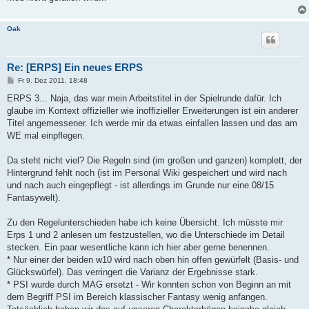
Oak
Re: [ERPS] Ein neues ERPS
B
Fr 9. Dez 2011, 18:48
e
i
ERPS 3... Naja, das war mein Arbeitstitel in der Spielrunde dafür. Ich
t
glaube im Kontext offizieller wie inoffizieller Erweiterungen ist ein anderer
r
a
Titel angemessener. Ich werde mir da etwas einfallen lassen und das am
g
WE mal einpflegen.
Da steht nicht viel? Die Regeln sind (im großen und ganzen) komplett, der
Hintergrund fehlt noch (ist im Personal Wiki gespeichert und wird nach
und nach auch eingepflegt - ist allerdings im Grunde nur eine 08/15
Fantasywelt).
Zu den Regelunterschieden habe ich keine Übersicht. Ich müsste mir
Erps 1 und 2 anlesen um festzustellen, wo die Unterschiede im Detail
stecken. Ein paar wesentliche kann ich hier aber gerne benennen.
* Nur einer der beiden w10 wird nach oben hin offen gewürfelt (Basis- und
Glückswürfel). Das verringert die Varianz der Ergebnisse stark.
* PSI wurde durch MAG ersetzt - Wir konnten schon von Beginn an mit
dem Begriff PSI im Bereich klassischer Fantasy wenig anfangen.