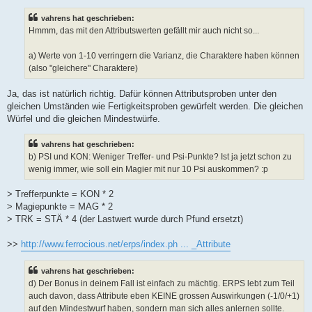
i
t
vahrens hat geschrieben:
r
a
Hmmm, das mit den Attributswerten gefällt mir auch nicht so...
g
a) Werte von 1-10 verringern die Varianz, die Charaktere haben können
(also "gleichere" Charaktere)
Ja, das ist natürlich richtig. Dafür können Attributsproben unter den
gleichen Umständen wie Fertigkeitsproben gewürfelt werden. Die gleichen
Würfel und die gleichen Mindestwürfe.
vahrens hat geschrieben:
b) PSI und KON: Weniger Treffer- und Psi-Punkte? Ist ja jetzt schon zu
wenig immer, wie soll ein Magier mit nur 10 Psi auskommen? :p
> Trefferpunkte = KON * 2
> Magiepunkte = MAG * 2
> TRK = STÄ * 4 (der Lastwert wurde durch Pfund ersetzt)
>>
http://www.ferrocious.net/erps/index.ph ... _Attribute
vahrens hat geschrieben:
d) Der Bonus in deinem Fall ist einfach zu mächtig. ERPS lebt zum Teil
auch davon, dass Attribute eben KEINE grossen Auswirkungen (-1/0/+1)
auf den Mindestwurf haben, sondern man sich alles anlernen sollte.