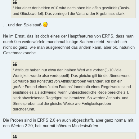
r
a
* Nur einer der beiden w10 wird nach oben hin offen gewürfelt (Basis-
g
und Glückswürfel). Das verringert die Varianz der Ergebnisse stark.
... und den Spielspaß
Ne im Ernst, das ist doch eines der Hauptfeatures von ERPS, dass man
durch 0en weiterwürfeln manchmal lustige Sachen erlebt. Versteh ich
nicht so ganz, wie man ausgerechnet das ändern kann, aber ok, natürlich
Geschmacksache.
* Attribute haben nur etwa den halben Wert wie vorher (1-10 / die
Wertigkeit wurde also verdoppelt). Das gleiche gilt für die Sinneswerte.
So wurde das Konstrukt von Attributsproben verändert. Ich bin ein
großer Freund eines "roten Fadens" innerhalb eines Regelwerkes und
empfinde es als schwierig, wenn unterschiedliche Regelbereiche z.T.
stark abweichende Regelgerüste benutzen. So werden Attributs- und
SInnesproben auf die gleiche Weise wie Fertigkeitsproben
durchgeführt.
Die Proben sind in ERPS 2.0 eh auch abgeschafft, aber ganz normal mit
den Werten 2-20, halt nur mit höheren Mindestwürfen.