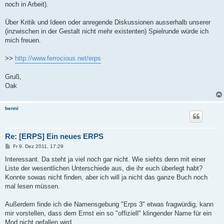
noch in Arbeit).
Über Kritik und Ideen oder anregende Diskussionen ausserhalb unserer
(inzwischen in der Gestalt nicht mehr existenten) Spielrunde würde ich
mich freuen.
>>
http://www.ferrocious.net/erps
Gruß,
Oak
benni
Re: [ERPS] Ein neues ERPS
B
Fr 9. Dez 2011, 17:29
e
i
Interessant. Da steht ja viel noch gar nicht. Wie siehts denn mit einer
t
Liste der wesentlichen Unterschiede aus, die ihr euch überlegt habt?
r
a
Konnte sowas nicht finden, aber ich will ja nicht das ganze Buch noch
g
mal lesen müssen.
Außerdem finde ich die Namensgebung "Erps 3" etwas fragwürdig, kann
mir vorstellen, dass dem Ernst ein so "offiziell" klingender Name für ein
Mod nicht gefallen wird...