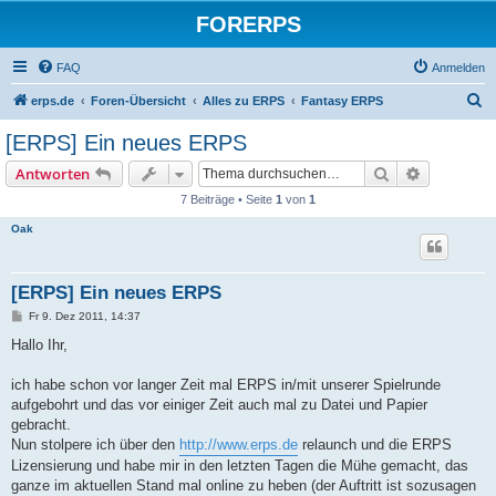
FORERPS
FAQ
Anmelden
S
erps.de
Foren-Übersicht
Alles zu ERPS
Fantasy ERPS
u
[ERPS] Ein neues ERPS
c
Suche
Erweiterte
Antworten
h
7 Beiträge • Seite
1
von
1
e
Oak
[ERPS] Ein neues ERPS
B
Fr 9. Dez 2011, 14:37
e
i
Hallo Ihr,
t
r
a
ich habe schon vor langer Zeit mal ERPS in/mit unserer Spielrunde
g
aufgebohrt und das vor einiger Zeit auch mal zu Datei und Papier
gebracht.
Nun stolpere ich über den
http://www.erps.de
relaunch und die ERPS
Lizensierung und habe mir in den letzten Tagen die Mühe gemacht, das
ganze im aktuellen Stand mal online zu heben (der Auftritt ist sozusagen