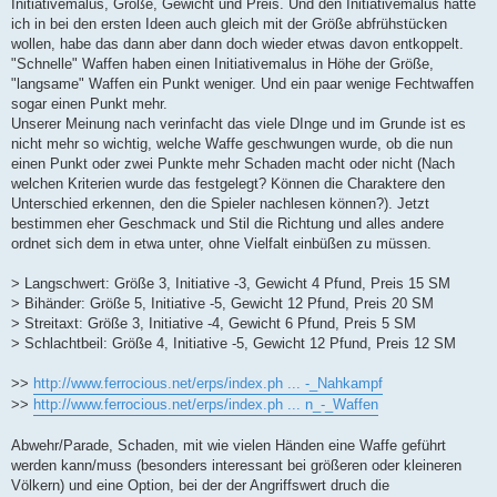
Initiativemalus, Größe, Gewicht und Preis. Und den Initiativemalus hatte
ich in bei den ersten Ideen auch gleich mit der Größe abfrühstücken
wollen, habe das dann aber dann doch wieder etwas davon entkoppelt.
"Schnelle" Waffen haben einen Initiativemalus in Höhe der Größe,
"langsame" Waffen ein Punkt weniger. Und ein paar wenige Fechtwaffen
sogar einen Punkt mehr.
Unserer Meinung nach verinfacht das viele DInge und im Grunde ist es
nicht mehr so wichtig, welche Waffe geschwungen wurde, ob die nun
einen Punkt oder zwei Punkte mehr Schaden macht oder nicht (Nach
welchen Kriterien wurde das festgelegt? Können die Charaktere den
Unterschied erkennen, den die Spieler nachlesen können?). Jetzt
bestimmen eher Geschmack und Stil die Richtung und alles andere
ordnet sich dem in etwa unter, ohne Vielfalt einbüßen zu müssen.
> Langschwert: Größe 3, Initiative -3, Gewicht 4 Pfund, Preis 15 SM
> Bihänder: Größe 5, Initiative -5, Gewicht 12 Pfund, Preis 20 SM
> Streitaxt: Größe 3, Initiative -4, Gewicht 6 Pfund, Preis 5 SM
> Schlachtbeil: Größe 4, Initiative -5, Gewicht 12 Pfund, Preis 12 SM
>>
http://www.ferrocious.net/erps/index.ph ... -_Nahkampf
>>
http://www.ferrocious.net/erps/index.ph ... n_-_Waffen
Abwehr/Parade, Schaden, mit wie vielen Händen eine Waffe geführt
werden kann/muss (besonders interessant bei größeren oder kleineren
Völkern) und eine Option, bei der der Angriffswert druch die