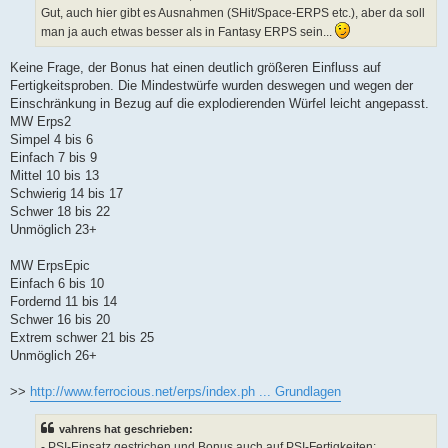
Gut, auch hier gibt es Ausnahmen (SHit/Space-ERPS etc.), aber da soll
man ja auch etwas besser als in Fantasy ERPS sein...
Keine Frage, der Bonus hat einen deutlich größeren Einfluss auf
Fertigkeitsproben. Die Mindestwürfe wurden deswegen und wegen der
Einschränkung in Bezug auf die explodierenden Würfel leicht angepasst.
MW Erps2
Simpel 4 bis 6
Einfach 7 bis 9
Mittel 10 bis 13
Schwierig 14 bis 17
Schwer 18 bis 22
Unmöglich 23+
MW ErpsEpic
Einfach 6 bis 10
Fordernd 11 bis 14
Schwer 16 bis 20
Extrem schwer 21 bis 25
Unmöglich 26+
>>
http://www.ferrocious.net/erps/index.ph ... Grundlagen
vahrens hat geschrieben:
- PSI-Einsatz gestrichen und Bonus auch auf PSI-Fertigkeiten: