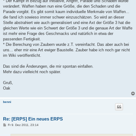
* Der Kampf in Bezug auf Initiative, Angriff, Parade und Schaden wurde
verändert. Waffen haben nun eine Größe, die den Schaden und die
Parade vorgibt. Es gibt somit kaum individuelle Merkmale von Waffen...
die fand ich sowieso immer schwer einzuschätzen. So wird an dieser
Stelle abstrahiert wie auch generalisiert und eine Axt der Größe 3 hat die
gleichen Werte wie ein Schwert der Größe 3 und die genaue Art der Waffe
ist mehr eine Frage des Geschmacks und natürlich in etwa der
passenden Fertigkeit.
* Die Berechung von Zaubern wurde z.T. vereinfacht. Das aber auch bei
uns... eher mir eine Art ewiger Baustelle. Zauber habe ich noch gar nicht
im Wiki veröffentlicht.
Das sind die Änderungen, die mir spontan einfallen.
Mehr dazu vielleicht noch später.
Gruß,
Oak
benni
Re: [ERPS] Ein neues ERPS
B
Fr 9. Dez 2011, 23:14
e
i
t