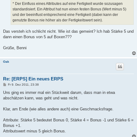
* Der Einfluss eines Attributes auf eine Fertigkeit wurde sozusagen
standardisiert. Ein Attribut hat nun einen festen Bonus (Wert minus 5)
und der beeinflust entsprechend eine Fertigkeit (dabei kann der
genutzte Bonus nie höher als der Fertigkeitswert sein).
Das versteh ich schlicht nicht. Wie ist das gemeint? Ich hab Stärke 5 und
dann einen Bonus von 5 auf Boxen???
Grüße, Benni
Oak
Re: [ERPS] Ein neues ERPS
B
Fr 9. Dez 2011, 23:38
e
i
Uns ging es immer mal ein Stückweit darum, dass man in etwa
t
abschätzen kann, was geht und was nicht.
r
a
g
Klar, am Ende (wie alles andere auch) eine Geschmacksfrage.
Attribute: Stärke 5 bedeutet Bonus 0, Stärke 4 = Bonus -1 und Stärke 6 =
Bonus +1.
Attributswert minus 5 gleich Bonus.