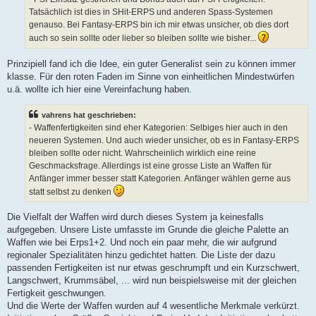
Tatsächlich ist dies in SHit-ERPS und anderen Spass-Systemen
genauso. Bei Fantasy-ERPS bin ich mir etwas unsicher, ob dies dort
auch so sein sollte oder lieber so bleiben sollte wie bisher...
Prinzipiell fand ich die Idee, ein guter Generalist sein zu können immer
klasse. Für den roten Faden im Sinne von einheitlichen Mindestwürfen
u.ä. wollte ich hier eine Vereinfachung haben.
vahrens hat geschrieben:
- Waffenfertigkeiten sind eher Kategorien: Selbiges hier auch in den
neueren Systemen. Und auch wieder unsicher, ob es in Fantasy-ERPS
bleiben sollte oder nicht. Wahrscheinlich wirklich eine reine
Geschmacksfrage. Allerdings ist eine grosse Liste an Waffen für
Anfänger immer besser statt Kategorien. Anfänger wählen gerne aus
statt selbst zu denken
Die Vielfalt der Waffen wird durch dieses System ja keinesfalls
aufgegeben. Unsere Liste umfasste im Grunde die gleiche Palette an
Waffen wie bei Erps1+2. Und noch ein paar mehr, die wir aufgrund
regionaler Spezialitäten hinzu gedichtet hatten. Die Liste der dazu
passenden Fertigkeiten ist nur etwas geschrumpft und ein Kurzschwert,
Langschwert, Krummsäbel, ... wird nun beispielsweise mit der gleichen
Fertigkeit geschwungen.
Und die Werte der Waffen wurden auf 4 wesentliche Merkmale verkürzt.