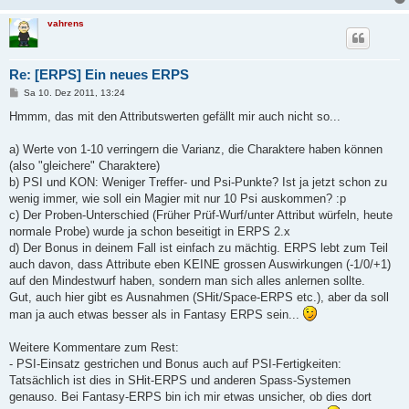
vahrens
Re: [ERPS] Ein neues ERPS
B
Sa 10. Dez 2011, 13:24
e
i
Hmmm, das mit den Attributswerten gefällt mir auch nicht so...
t
r
a
a) Werte von 1-10 verringern die Varianz, die Charaktere haben können
g
(also "gleichere" Charaktere)
b) PSI und KON: Weniger Treffer- und Psi-Punkte? Ist ja jetzt schon zu
wenig immer, wie soll ein Magier mit nur 10 Psi auskommen? :p
c) Der Proben-Unterschied (Früher Prüf-Wurf/unter Attribut würfeln, heute
normale Probe) wurde ja schon beseitigt in ERPS 2.x
d) Der Bonus in deinem Fall ist einfach zu mächtig. ERPS lebt zum Teil
auch davon, dass Attribute eben KEINE grossen Auswirkungen (-1/0/+1)
auf den Mindestwurf haben, sondern man sich alles anlernen sollte.
Gut, auch hier gibt es Ausnahmen (SHit/Space-ERPS etc.), aber da soll
man ja auch etwas besser als in Fantasy ERPS sein...
Weitere Kommentare zum Rest:
- PSI-Einsatz gestrichen und Bonus auch auf PSI-Fertigkeiten:
Tatsächlich ist dies in SHit-ERPS und anderen Spass-Systemen
genauso. Bei Fantasy-ERPS bin ich mir etwas unsicher, ob dies dort