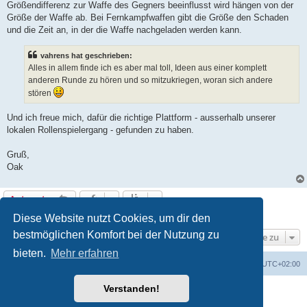
Größendifferenz zur Waffe des Gegners beeinflusst wird hängen von der
Größe der Waffe ab. Bei Fernkampfwaffen gibt die Größe den Schaden
und die Zeit an, in der die Waffe nachgeladen werden kann.
vahrens hat geschrieben:
Alles in allem finde ich es aber mal toll, Ideen aus einer komplett
anderen Runde zu hören und so mitzukriegen, woran sich andere
stören
Und ich freue mich, dafür die richtige Plattform - ausserhalb unserer
lokalen Rollenspielergang - gefunden zu haben.
Gruß,
Oak
Antworten
7 Beiträge • Seite
1
von
1
Diese Website nutzt Cookies, um dir den
bestmöglichen Komfort bei der Nutzung zu
Gehe zu
bieten.
Mehr erfahren
erps.de
Foren-Übersicht
Alle Zeiten sind
UTC+02:00
Verstanden!
Powered by
phpBB
® Forum Software © phpBB Limited
Deutsche Übersetzung durch
phpBB.de