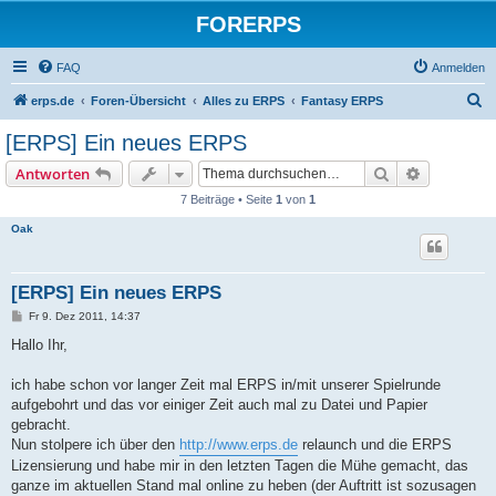
FORERPS
FAQ
Anmelden
S
erps.de
Foren-Übersicht
Alles zu ERPS
Fantasy ERPS
u
[ERPS] Ein neues ERPS
c
Suche
Erweiterte
Antworten
h
7 Beiträge • Seite
1
von
1
e
Oak
[ERPS] Ein neues ERPS
B
Fr 9. Dez 2011, 14:37
e
i
Hallo Ihr,
t
r
a
ich habe schon vor langer Zeit mal ERPS in/mit unserer Spielrunde
g
aufgebohrt und das vor einiger Zeit auch mal zu Datei und Papier
gebracht.
Nun stolpere ich über den
http://www.erps.de
relaunch und die ERPS
Lizensierung und habe mir in den letzten Tagen die Mühe gemacht, das
ganze im aktuellen Stand mal online zu heben (der Auftritt ist sozusagen