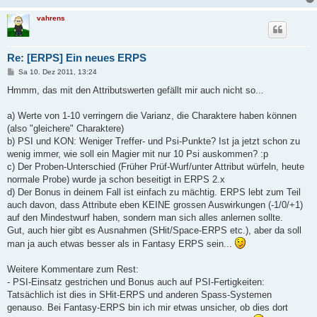
vahrens
Re: [ERPS] Ein neues ERPS
B
Sa 10. Dez 2011, 13:24
e
i
Hmmm, das mit den Attributswerten gefällt mir auch nicht so...
t
r
a
a) Werte von 1-10 verringern die Varianz, die Charaktere haben können
g
(also "gleichere" Charaktere)
b) PSI und KON: Weniger Treffer- und Psi-Punkte? Ist ja jetzt schon zu
wenig immer, wie soll ein Magier mit nur 10 Psi auskommen? :p
c) Der Proben-Unterschied (Früher Prüf-Wurf/unter Attribut würfeln, heute
normale Probe) wurde ja schon beseitigt in ERPS 2.x
d) Der Bonus in deinem Fall ist einfach zu mächtig. ERPS lebt zum Teil
auch davon, dass Attribute eben KEINE grossen Auswirkungen (-1/0/+1)
auf den Mindestwurf haben, sondern man sich alles anlernen sollte.
Gut, auch hier gibt es Ausnahmen (SHit/Space-ERPS etc.), aber da soll
man ja auch etwas besser als in Fantasy ERPS sein...
Weitere Kommentare zum Rest:
- PSI-Einsatz gestrichen und Bonus auch auf PSI-Fertigkeiten:
Tatsächlich ist dies in SHit-ERPS und anderen Spass-Systemen
genauso. Bei Fantasy-ERPS bin ich mir etwas unsicher, ob dies dort