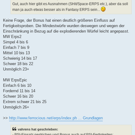
Gut, auch hier gibt es Ausnahmen (SHit/Space-ERPS etc.), aber da soll
man ja auch etwas besser als in Fantasy ERPS sein...
Keine Frage, der Bonus hat einen deutlich größeren Einfluss auf
Fertigkeitsproben. Die Mindestwürfe wurden deswegen und wegen der
Einschränkung in Bezug auf die explodierenden Würfel leicht angepasst.
MW Erps2
Simpel 4 bis 6
Einfach 7 bis 9
Mittel 10 bis 13
Schwierig 14 bis 17
Schwer 18 bis 22
Unmöglich 23+
MW ErpsEpic
Einfach 6 bis 10
Fordernd 11 bis 14
Schwer 16 bis 20
Extrem schwer 21 bis 25
Unmöglich 26+
>>
http://www.ferrocious.net/erps/index.ph ... Grundlagen
vahrens hat geschrieben:
- PSI-Einsatz gestrichen und Bonus auch auf PSI-Fertigkeiten: