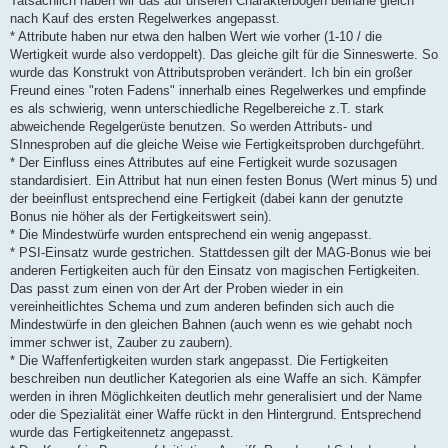
Tatsächlich haben wir das auf unseren Charakterbögen beinahe gleich
nach Kauf des ersten Regelwerkes angepasst.
* Attribute haben nur etwa den halben Wert wie vorher (1-10 / die
Wertigkeit wurde also verdoppelt). Das gleiche gilt für die Sinneswerte. So
wurde das Konstrukt von Attributsproben verändert. Ich bin ein großer
Freund eines "roten Fadens" innerhalb eines Regelwerkes und empfinde
es als schwierig, wenn unterschiedliche Regelbereiche z.T. stark
abweichende Regelgerüste benutzen. So werden Attributs- und
SInnesproben auf die gleiche Weise wie Fertigkeitsproben durchgeführt.
* Der Einfluss eines Attributes auf eine Fertigkeit wurde sozusagen
standardisiert. Ein Attribut hat nun einen festen Bonus (Wert minus 5) und
der beeinflust entsprechend eine Fertigkeit (dabei kann der genutzte
Bonus nie höher als der Fertigkeitswert sein).
* Die Mindestwürfe wurden entsprechend ein wenig angepasst.
* PSI-Einsatz wurde gestrichen. Stattdessen gilt der MAG-Bonus wie bei
anderen Fertigkeiten auch für den Einsatz von magischen Fertigkeiten.
Das passt zum einen von der Art der Proben wieder in ein
vereinheitlichtes Schema und zum anderen befinden sich auch die
Mindestwürfe in den gleichen Bahnen (auch wenn es wie gehabt noch
immer schwer ist, Zauber zu zaubern).
* Die Waffenfertigkeiten wurden stark angepasst. Die Fertigkeiten
beschreiben nun deutlicher Kategorien als eine Waffe an sich. Kämpfer
werden in ihren Möglichkeiten deutlich mehr generalisiert und der Name
oder die Spezialität einer Waffe rückt in den Hintergrund. Entsprechend
wurde das Fertigkeitennetz angepasst.