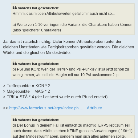
i
t
vahrens hat geschrieben:
r
a
Hmmm, das mit den Attributswerten gefällt mir auch nicht so...
g
a) Werte von 1-10 verringern die Varianz, die Charaktere haben können
(also "gleichere" Charaktere)
Ja, das ist natürlich richtig. Dafür können Attributsproben unter den
gleichen Umständen wie Fertigkeitsproben gewürfelt werden. Die gleichen
Würfel und die gleichen Mindestwürfe.
vahrens hat geschrieben:
b) PSI und KON: Weniger Treffer- und Psi-Punkte? Ist ja jetzt schon zu
wenig immer, wie soll ein Magier mit nur 10 Psi auskommen? :p
> Trefferpunkte = KON * 2
> Magiepunkte = MAG * 2
> TRK = STÄ * 4 (der Lastwert wurde durch Pfund ersetzt)
>>
http://www.ferrocious.net/erps/index.ph ... _Attribute
vahrens hat geschrieben:
d) Der Bonus in deinem Fall ist einfach zu mächtig. ERPS lebt zum Teil
auch davon, dass Attribute eben KEINE grossen Auswirkungen (-1/0/+1)
auf den Mindestwurf haben, sondern man sich alles anlernen sollte.