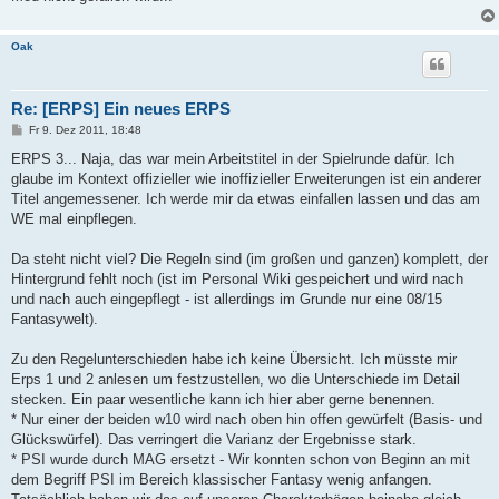
Oak
Re: [ERPS] Ein neues ERPS
B
Fr 9. Dez 2011, 18:48
e
i
ERPS 3... Naja, das war mein Arbeitstitel in der Spielrunde dafür. Ich
t
glaube im Kontext offizieller wie inoffizieller Erweiterungen ist ein anderer
r
a
Titel angemessener. Ich werde mir da etwas einfallen lassen und das am
g
WE mal einpflegen.
Da steht nicht viel? Die Regeln sind (im großen und ganzen) komplett, der
Hintergrund fehlt noch (ist im Personal Wiki gespeichert und wird nach
und nach auch eingepflegt - ist allerdings im Grunde nur eine 08/15
Fantasywelt).
Zu den Regelunterschieden habe ich keine Übersicht. Ich müsste mir
Erps 1 und 2 anlesen um festzustellen, wo die Unterschiede im Detail
stecken. Ein paar wesentliche kann ich hier aber gerne benennen.
* Nur einer der beiden w10 wird nach oben hin offen gewürfelt (Basis- und
Glückswürfel). Das verringert die Varianz der Ergebnisse stark.
* PSI wurde durch MAG ersetzt - Wir konnten schon von Beginn an mit
dem Begriff PSI im Bereich klassischer Fantasy wenig anfangen.