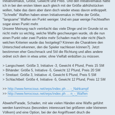
Initiativemalus, Größe, Gewicht und Preis. Und den Initiativemalus hatte
ich in bei den ersten Ideen auch gleich mit der Größe abfrühstücken
wollen, habe das dann aber dann doch wieder etwas davon entkoppelt.
"Schnelle" Waffen haben einen Initiativemalus in Höhe der Größe,
"langsame" Waffen ein Punkt weniger. Und ein paar wenige Fechtwaffen
sogar einen Punkt mehr.
Unserer Meinung nach verinfacht das viele DInge und im Grunde ist es
nicht mehr so wichtig, welche Waffe geschwungen wurde, ob die nun
einen Punkt oder zwei Punkte mehr Schaden macht oder nicht (Nach
welchen Kriterien wurde das festgelegt? Können die Charaktere den
Unterschied erkennen, den die Spieler nachlesen können?). Jetzt
bestimmen eher Geschmack und Stil die Richtung und alles andere
ordnet sich dem in etwa unter, ohne Vielfalt einbüßen zu müssen.
> Langschwert: Größe 3, Initiative -3, Gewicht 4 Pfund, Preis 15 SM
> Bihänder: Größe 5, Initiative -5, Gewicht 12 Pfund, Preis 20 SM
> Streitaxt: Größe 3, Initiative -4, Gewicht 6 Pfund, Preis 5 SM
> Schlachtbeil: Größe 4, Initiative -5, Gewicht 12 Pfund, Preis 12 SM
>>
http://www.ferrocious.net/erps/index.ph ... -_Nahkampf
>>
http://www.ferrocious.net/erps/index.ph ... n_-_Waffen
Abwehr/Parade, Schaden, mit wie vielen Händen eine Waffe geführt
werden kann/muss (besonders interessant bei größeren oder kleineren
Völkern) und eine Option, bei der der Angriffswert druch die