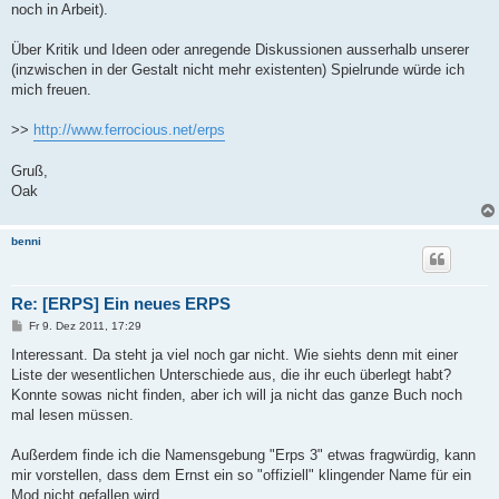
noch in Arbeit).
Über Kritik und Ideen oder anregende Diskussionen ausserhalb unserer
(inzwischen in der Gestalt nicht mehr existenten) Spielrunde würde ich
mich freuen.
>>
http://www.ferrocious.net/erps
Gruß,
Oak
benni
Re: [ERPS] Ein neues ERPS
B
Fr 9. Dez 2011, 17:29
e
i
Interessant. Da steht ja viel noch gar nicht. Wie siehts denn mit einer
t
Liste der wesentlichen Unterschiede aus, die ihr euch überlegt habt?
r
a
Konnte sowas nicht finden, aber ich will ja nicht das ganze Buch noch
g
mal lesen müssen.
Außerdem finde ich die Namensgebung "Erps 3" etwas fragwürdig, kann
mir vorstellen, dass dem Ernst ein so "offiziell" klingender Name für ein
Mod nicht gefallen wird...