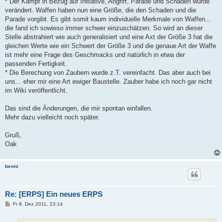
* Der Kampf in Bezug auf Initiative, Angriff, Parade und Schaden wurde
verändert. Waffen haben nun eine Größe, die den Schaden und die
Parade vorgibt. Es gibt somit kaum individuelle Merkmale von Waffen...
die fand ich sowieso immer schwer einzuschätzen. So wird an dieser
Stelle abstrahiert wie auch generalisiert und eine Axt der Größe 3 hat die
gleichen Werte wie ein Schwert der Größe 3 und die genaue Art der Waffe
ist mehr eine Frage des Geschmacks und natürlich in etwa der
passenden Fertigkeit.
* Die Berechung von Zaubern wurde z.T. vereinfacht. Das aber auch bei
uns... eher mir eine Art ewiger Baustelle. Zauber habe ich noch gar nicht
im Wiki veröffentlicht.
Das sind die Änderungen, die mir spontan einfallen.
Mehr dazu vielleicht noch später.
Gruß,
Oak
benni
Re: [ERPS] Ein neues ERPS
B
Fr 9. Dez 2011, 23:14
e
i
t