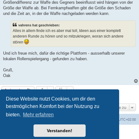
Größendifferenz zur Waffe des Gegners beeinflusst wird hängen von der
Größe der Waffe ab. Bei Fernkampfwaffen gibt die Größe den Schaden
und die Zeit an, in der die Waffe nachgeladen werden kann.
vahrens hat geschrieben:
Alles in allem finde ich es aber mal toll, Ideen aus einer komplett
anderen Runde zu hören und so mitzukriegen, woran sich andere
stören
Und ich freue mich, dafür die richtige Plattform - ausserhalb unserer
lokalen Rollenspielergang - gefunden zu haben.
Gruß,
Oak
Antworten
7 Beiträge • Seite
1
von
1
Diese Website nutzt Cookies, um dir den
bestmöglichen Komfort bei der Nutzung zu
Gehe zu
bieten.
Mehr erfahren
erps.de
Foren-Übersicht
Alle Zeiten sind
UTC+02:00
Verstanden!
Powered by
phpBB
® Forum Software © phpBB Limited
Deutsche Übersetzung durch
phpBB.de