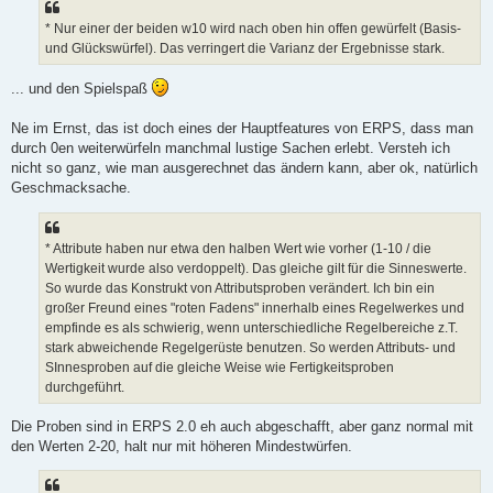
r
a
* Nur einer der beiden w10 wird nach oben hin offen gewürfelt (Basis-
g
und Glückswürfel). Das verringert die Varianz der Ergebnisse stark.
... und den Spielspaß
Ne im Ernst, das ist doch eines der Hauptfeatures von ERPS, dass man
durch 0en weiterwürfeln manchmal lustige Sachen erlebt. Versteh ich
nicht so ganz, wie man ausgerechnet das ändern kann, aber ok, natürlich
Geschmacksache.
* Attribute haben nur etwa den halben Wert wie vorher (1-10 / die
Wertigkeit wurde also verdoppelt). Das gleiche gilt für die Sinneswerte.
So wurde das Konstrukt von Attributsproben verändert. Ich bin ein
großer Freund eines "roten Fadens" innerhalb eines Regelwerkes und
empfinde es als schwierig, wenn unterschiedliche Regelbereiche z.T.
stark abweichende Regelgerüste benutzen. So werden Attributs- und
SInnesproben auf die gleiche Weise wie Fertigkeitsproben
durchgeführt.
Die Proben sind in ERPS 2.0 eh auch abgeschafft, aber ganz normal mit
den Werten 2-20, halt nur mit höheren Mindestwürfen.