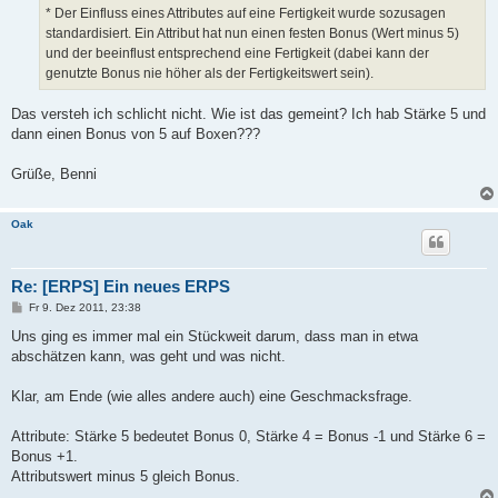
* Der Einfluss eines Attributes auf eine Fertigkeit wurde sozusagen
standardisiert. Ein Attribut hat nun einen festen Bonus (Wert minus 5)
und der beeinflust entsprechend eine Fertigkeit (dabei kann der
genutzte Bonus nie höher als der Fertigkeitswert sein).
Das versteh ich schlicht nicht. Wie ist das gemeint? Ich hab Stärke 5 und
dann einen Bonus von 5 auf Boxen???
Grüße, Benni
Oak
Re: [ERPS] Ein neues ERPS
B
Fr 9. Dez 2011, 23:38
e
i
Uns ging es immer mal ein Stückweit darum, dass man in etwa
t
abschätzen kann, was geht und was nicht.
r
a
g
Klar, am Ende (wie alles andere auch) eine Geschmacksfrage.
Attribute: Stärke 5 bedeutet Bonus 0, Stärke 4 = Bonus -1 und Stärke 6 =
Bonus +1.
Attributswert minus 5 gleich Bonus.