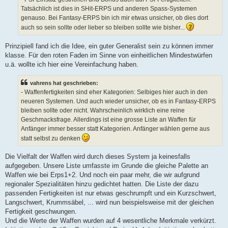
Tatsächlich ist dies in SHit-ERPS und anderen Spass-Systemen
genauso. Bei Fantasy-ERPS bin ich mir etwas unsicher, ob dies dort
auch so sein sollte oder lieber so bleiben sollte wie bisher...
Prinzipiell fand ich die Idee, ein guter Generalist sein zu können immer
klasse. Für den roten Faden im Sinne von einheitlichen Mindestwürfen
u.ä. wollte ich hier eine Vereinfachung haben.
vahrens hat geschrieben:
- Waffenfertigkeiten sind eher Kategorien: Selbiges hier auch in den
neueren Systemen. Und auch wieder unsicher, ob es in Fantasy-ERPS
bleiben sollte oder nicht. Wahrscheinlich wirklich eine reine
Geschmacksfrage. Allerdings ist eine grosse Liste an Waffen für
Anfänger immer besser statt Kategorien. Anfänger wählen gerne aus
statt selbst zu denken
Die Vielfalt der Waffen wird durch dieses System ja keinesfalls
aufgegeben. Unsere Liste umfasste im Grunde die gleiche Palette an
Waffen wie bei Erps1+2. Und noch ein paar mehr, die wir aufgrund
regionaler Spezialitäten hinzu gedichtet hatten. Die Liste der dazu
passenden Fertigkeiten ist nur etwas geschrumpft und ein Kurzschwert,
Langschwert, Krummsäbel, ... wird nun beispielsweise mit der gleichen
Fertigkeit geschwungen.
Und die Werte der Waffen wurden auf 4 wesentliche Merkmale verkürzt.