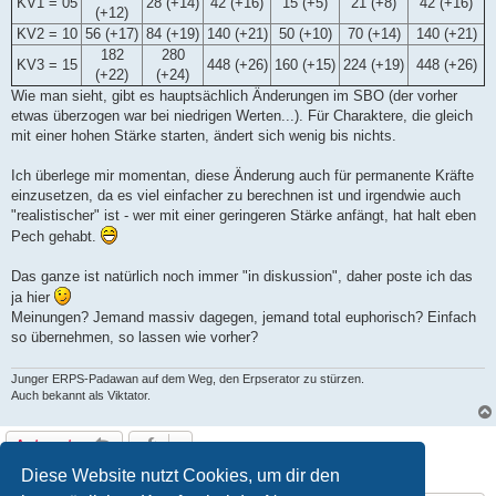
KV1 = 05
28 (+14)
42 (+16)
15 (+5)
21 (+8)
42 (+16)
(+12)
KV2 = 10
56 (+17)
84 (+19)
140 (+21)
50 (+10)
70 (+14)
140 (+21)
182
280
KV3 = 15
448 (+26)
160 (+15)
224 (+19)
448 (+26)
(+22)
(+24)
Wie man sieht, gibt es hauptsächlich Änderungen im SBO (der vorher
etwas überzogen war bei niedrigen Werten...). Für Charaktere, die gleich
mit einer hohen Stärke starten, ändert sich wenig bis nichts.
Ich überlege mir momentan, diese Änderung auch für permanente Kräfte
einzusetzen, da es viel einfacher zu berechnen ist und irgendwie auch
"realistischer" ist - wer mit einer geringeren Stärke anfängt, hat halt eben
Pech gehabt.
Das ganze ist natürlich noch immer "in diskussion", daher poste ich das
ja hier
Meinungen? Jemand massiv dagegen, jemand total euphorisch? Einfach
so übernehmen, so lassen wie vorher?
Junger ERPS-Padawan auf dem Weg, den Erpserator zu stürzen.
Auch bekannt als Viktator.
Antworten
1 Beitrag • Seite
1
von
1
Diese Website nutzt Cookies, um dir den