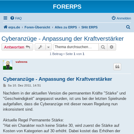
FORERPS
FAQ
Anmelden
S
erps.de
Foren-Übersicht
Alles zu ERPS
SHit ERPS
u
Cyberanzüge - Anpassung der Kraftverstärker
c
Suche
Erweiterte
Antworten
h
1 Beitrag • Seite
1
von
1
e
vahrens
Cyberanzüge - Anpassung der Kraftverstärker
B
Sa 10. Dez 2011, 14:51
e
i
Nachdem in der aktuellen Version die permanenten Kräfte "Stärke" und
t
"Geschwindigkeit" angepasst wurden, ist uns bei der letzten Spielrunde
r
a
aufgefallen, dass die Cyberanzüge mit dieser neuen Regelung nun
g
inkonsistent sind.
Aktuelle Regel Permanente Stärke:
"Hat ein Charakter noch keine Stärke 30, wird zuerst die Stärke auf
Kosten von Kategorien auf 30 erhöht. Dabei kostet das Erhöhen der