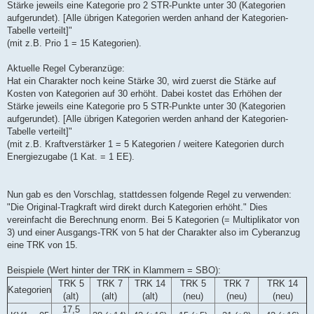
Stärke jeweils eine Kategorie pro 2 STR-Punkte unter 30 (Kategorien
aufgerundet). [Alle übrigen Kategorien werden anhand der Kategorien-
Tabelle verteilt]"
(mit z.B. Prio 1 = 15 Kategorien).
Aktuelle Regel Cyberanzüge:
Hat ein Charakter noch keine Stärke 30, wird zuerst die Stärke auf
Kosten von Kategorien auf 30 erhöht. Dabei kostet das Erhöhen der
Stärke jeweils eine Kategorie pro 5 STR-Punkte unter 30 (Kategorien
aufgerundet). [Alle übrigen Kategorien werden anhand der Kategorien-
Tabelle verteilt]"
(mit z.B. Kraftverstärker 1 = 5 Kategorien / weitere Kategorien durch
Energiezugabe (1 Kat. = 1 EE).
Nun gab es den Vorschlag, stattdessen folgende Regel zu verwenden:
"Die Original-Tragkraft wird direkt durch Kategorien erhöht." Dies
vereinfacht die Berechnung enorm. Bei 5 Kategorien (= Multiplikator von
3) und einer Ausgangs-TRK von 5 hat der Charakter also im Cyberanzug
eine TRK von 15.
Beispiele (Wert hinter der TRK in Klammern = SBO):
TRK 5
TRK 7
TRK 14
TRK 5
TRK 7
TRK 14
Kategorien
(alt)
(alt)
(alt)
(neu)
(neu)
(neu)
17,5