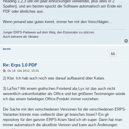
Heading 1,2,3 udn ein paar einrückungen verwendet, plus alles in 2
Spalten), und am besten spuckt die Software automatisch am Ende ein
PDF oder ähnliches aus.
Wenn jemand was gutes kennt, immer her mit den Vorschlägen...
Junger ERPS-Padawan auf dem Weg, den Erpserator zu stürzen.
Auch bekannt als Viktator.
benni
Re: Erps 1.0 PDF
B
Do 18. Okt 2012, 15:31
e
i
2) Klar. Ich hab auch noch was darauf aufbauend über Kalais.
t
r
a
3) LaTex? Mit einem grafischen Frontend ala Lyx ist das auch nicht
g
wesentlich unkomfortabler als Office und bei größeren Textmengen würde
ich das einem beliebigen Office-Produkt immer vorziehen.
Die Sache mit den verschiedenen Versionen für die verschiedenen ERPS-
Varianten könnte man vielleicht über git branches lösen? Ein git
repository für den ganzen ERPS-Kram fänd ich eh super. Dann hat man
immer automatisch die akuellste Version und kann auch Änderungen