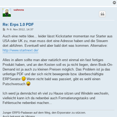
g
vahrens
Re: Erps 1.0 PDF
B
Fr 9. Nov 2012, 14:37
e
i
Auch eine nette Idee... leider lässt Kickstarter momentan nur Starter aus
t
USA oder UK zu, man muss dort eine Adresse haben und die Steuern
r
a
dort abführen. Eventuell wird aber bald dort was kommen. Alternative:
g
http://www.startnext.de/
Alles in allem sollte man aber natürlich erst einmal ein fast fertiges
Produkt haben, und an den Kosten soll es ja nicht liegen, denn Book-On-
Demand ist ja auch zu kleinen Preisen möglich. Das Problem ist ja das
unfertige PDF und der sich nicht bewegende bzw. überbeschäftigte
ERPSerator
Wenn nicht bald was passiert, gibt es wohl einen
Putschversuch
Ich werd ja demnächst eh viel zu Hause sitzen und Windeln wechseln,
vielleicht kann ich da nebenbei auch Formatierungstasks und
Fehlersuche nebenbei machen...
Junger ERPS-Padawan auf dem Weg, den Erpserator zu stürzen.
Auch bekannt als Viktator.