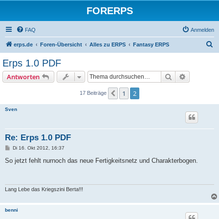
FORERPS
FAQ
Anmelden
S
erps.de
Foren-Übersicht
Alles zu ERPS
Fantasy ERPS
u
Erps 1.0 PDF
c
Suche
Erweiterte
Antworten
h
e
1
2
Vorherige
17 Beiträge
Sven
Re: Erps 1.0 PDF
B
Di 16. Okt 2012, 16:37
e
i
So jetzt fehlt nurnoch das neue Fertigkeitsnetz und Charakterbogen.
t
r
a
g
Lang Lebe das Kriegszini Berta!!!
benni