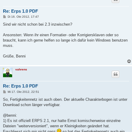
Re: Erps 1.0 PDF
B
Di 16. Okt 2012, 17:47
e
i
Sind wir nicht schon bei 2.3 inzwischen?
t
r
a
Ansonsten: Wenn ihr einen Formatier- oder Korrigiersklaven oder so
g
braucht, kann ich gerne helfen so lange ich dafür kein Windows benutzen
muss.
Grüße, Benni
vahrens
Re: Erps 1.0 PDF
B
Mi 17. Okt 2012, 22:51
e
i
So, Fertigkeitennetz ist auch oben. Der aktuelle Charakterbogen ist unter
t
Download schon länger verfügbar.
r
a
g
@benni:
1) Es ist offiziell ERPS 2.1, nur hatte Ernst komischerweise einzelne
Dateien "weiterversioniert", wenn er Kleinigkeiten geändert hat.
Erschliesst sich mir nicht ganz
so hat das Fertigkeitennetz auch ein