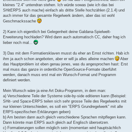
kleines "2.4" untendran stehen. Ich würde sowas (wie ich das bei
SHitERPS auch mache) einfach als dritte Stelle hochzählen (2.1.4) und
auch immer für das gesamte Regelwerk ändern, aber das ist wohl
Geschmackssache
2) Kann ich eigentlich bei Gelegenheit deine Galdana-Spielwelt-
Erweiterung hochladen? Wird dann auch automatisch CC, daher frag ich
lieber noch mal...
3) Das mit dem Formatiersklaven musst du eher an Ernst richten. Hab ich
ihm ja auch schon angeboten, aber er will ja alles alleine machen
Aber
das Hauptproblem ist eben genau jenes, was du angesprochen hast: Erst
mal muss das ganze in ordentliche OpenSource-Formate überführt
werden, danach muss erst mal ein Wunsch-Format und Programm
definiert werden.
Mein Wunsch wäre ja eine Art Doku-Programm, in dem man:
a) Verschiedene Teile der Systeme side-by-side editieren kann (Beispiel:
SHit- und Space-ERPS teilen sich sehr grosse Teile des Regelwerks mit
nur kleinen Unterschieden, es soll ein "ERPS Grundregelwerk" mit alle
ERPS-spezifischen Erklärungen geben)
b) Am besten dann auch gleich verschiedene Sprachen mitpflegen kann.
Dann könnte man ERPS auch gleich auf Englisch übersetzen.
c) Formatierungen sollen möglich sein (momentan wird hauptsächlich