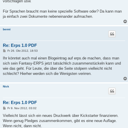
vorschlagen usw.
Für Sprachen braucht man keine spezielle Software oder? Da kann man
ja einfach zwei Dokumente nebeneinander aufmachen.
benni
Re: Erps 1.0 PDF
B
Fr 26. Okt 2012, 18:53
e
i
Ihr könntet auch mal einen Blogeintrag auf erps.de machen, dass man
t
sich sein Fantasy-ERPS jetzt tatsächlich zusammenstückeln kann und
r
a
wie das geht. Für Leute, die über die Seite stolpern vielleicht nicht
g
schlecht? Hierher werden sich die Wenigsten verirren.
Nick
Re: Erps 1.0 PDF
B
Fr 9. Nov 2012, 03:02
e
i
Vielleicht lässt sich ein neues Druckwerk über Kickstarter finanzieren.
t
Wenn genug Pledges zusammenkommen, gibt es eine neue Auflage.
r
a
Wenn nicht, dann nicht.