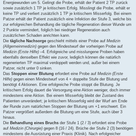
Energiewunden um 5. Gelingt die Probe, erhält der Patient 2 TP zurück
sowie zusätzlich 1 TP je kritischem Erfolg. Misslingt die Probe, erhält er
keine TP und verliert zusätzlich 1 TP je kritischem Misserfolg. Bei einem
Patzer erhält der Patient zusätzlich eine Infektion der Stufe 3, welche bis
zur erfolgreichen Behandlung die tägliche Regeneration dieser Wunde um
2 Punkte vermindert, folglich bei niedriger Regeneration auch
zusätzlichen Schaden anrichten kann.
Die
tägliche Nachsorge
geschieht mittels einer Probe auf
Medizin
(Allgemeinmedizin)
gegen den Mindestwurf der vorherigen Probe auf
Medizin (Erste Hilfe)
–4. Erfolgreiche und misslungene Proben haben
ebenfalls denselben Effekt wie zuvor, lediglich können die natürlich
regenerierten TP maximal verdoppelt werden und, außer bei einem
Patzer, nicht unter 0 sinken.
Das
Stoppen einer Blutung
erfordert eine Probe auf
Medizin (Erste
Hilfe)
gegen einen Mindestwurf von 4 + doppelte Stufe der Blutung und
benötigt 4 Aktionen. Eine erfolgreiche Probe stoppt die Blutung. Je
kritischem Erfolg dauert die Versorgung eine Aktion weniger, doch immer
mindestens eine Aktion. Bei einem Misserfolg bleibt der Zustand des
Patienten unverändert; je kritischem Misserfolg wird der Wurf am Ende
der Runde zum natürlichen Stoppen der Blutung um +1 erschwert. Ein
Patzer vergrößert außerdem die Blutung um eine Stufe, auch über 3
hinaus.
Die
Behandlung eines Bruchs
der Stufe 1 (2 / 3) erfordert eine Probe
auf
Medizin (Chirurgie)
gegen 8 (16 / 24). Brüche der Stufe 2 (3) benötigen
mindestens die Ausrüstung einer Praxis (Klinik). Nach erfolgreicher