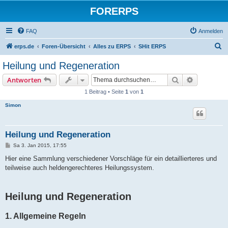
FORERPS
FAQ
Anmelden
S
erps.de
Foren-Übersicht
Alles zu ERPS
SHit ERPS
u
Heilung und Regeneration
c
Suche
Erweiterte
Antworten
h
1 Beitrag • Seite
1
von
1
e
Simon
Heilung und Regeneration
B
Sa 3. Jan 2015, 17:55
e
i
Hier eine Sammlung verschiedener Vorschläge für ein detaillierteres und
t
teilweise auch heldengerechteres Heilungssystem.
r
a
g
Heilung und Regeneration
1. Allgemeine Regeln