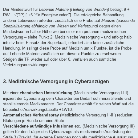
Der Mindestwurf für
Lebende Materie (Heilung von Wunden)
beträgt 9 +
RW + √(TP) [ +5 "für Energiewunden"]. Die erfolgreiche Behandlung
anderer Lebewesen erfordert zusätzlich eine Probe auf
Medizin (passende
Spezialisierung abhängig von Wesen und Verletzung)
gegen einen
Mindestwurf in halber Höhe wie bei einer rein profanen medizinischen
Versorgung – siehe Punkt 2: Medizinische Versorgung – und erfolgt halb
intuitiv beim Einsatz der Superkraft, erfordert also keine zusätzliche
Handlung. Misslingt diese Probe auf Medizin um x Punkte, ist die Probe
auf Lebende Materie zusätzlich um diese x Punkte zu erschweren.
Steigen die TP wieder auf oder über 0, verfallen auch sämtliche
Verletzungsauswirkungen.
3. Medizinische Versorgung in Cyberanzügen
Mit einer
chemischen Unterdrückung
(Medizinische Versorgung I-III)
injiziert der Cyberanzug dem Charakter bei Bedarf schmerzstillende und
stabilisierende Medikamente. Der Charakter erhält für seinen Wurf auf die
körperliche Auswirkungstabelle +1W10.
Automatisches Verbandspray
(Medizinische Versorgung II-III) reduziert
Blutungen je Runde um eine Stufe.
Verschiedene aufwändige Infusionen
etc. (Medizinische Versorgung III)
gelten für den Träger des Cyberanzugs als medizinische Ausrüstung der
Stufe 3 (Praxis), für externe Personen noch als medizinische Ausrüstung