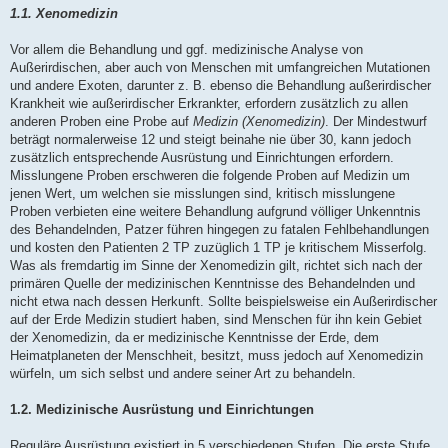
1.1. Xenomedizin
Vor allem die Behandlung und ggf. medizinische Analyse von
Außerirdischen, aber auch von Menschen mit umfangreichen Mutationen
und andere Exoten, darunter z. B. ebenso die Behandlung außerirdischer
Krankheit wie außerirdischer Erkrankter, erfordern zusätzlich zu allen
anderen Proben eine Probe auf
Medizin (Xenomedizin)
. Der Mindestwurf
beträgt normalerweise 12 und steigt beinahe nie über 30, kann jedoch
zusätzlich entsprechende Ausrüstung und Einrichtungen erfordern.
Misslungene Proben erschweren die folgende Proben auf Medizin um
jenen Wert, um welchen sie misslungen sind, kritisch misslungene
Proben verbieten eine weitere Behandlung aufgrund völliger Unkenntnis
des Behandelnden, Patzer führen hingegen zu fatalen Fehlbehandlungen
und kosten den Patienten 2 TP zuzüglich 1 TP je kritischem Misserfolg.
Was als fremdartig im Sinne der Xenomedizin gilt, richtet sich nach der
primären Quelle der medizinischen Kenntnisse des Behandelnden und
nicht etwa nach dessen Herkunft. Sollte beispielsweise ein Außerirdischer
auf der Erde Medizin studiert haben, sind Menschen für ihn kein Gebiet
der Xenomedizin, da er medizinische Kenntnisse der Erde, dem
Heimatplaneten der Menschheit, besitzt, muss jedoch auf Xenomedizin
würfeln, um sich selbst und andere seiner Art zu behandeln.
1.2. Medizinische Ausrüstung und Einrichtungen
Reguläre Ausrüstung existiert in 5 verschiedenen Stufen. Die erste Stufe