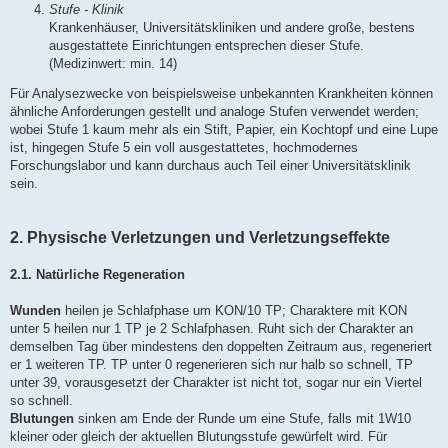
Stufe - Klinik
Krankenhäuser, Universitätskliniken und andere große, bestens
ausgestattete Einrichtungen entsprechen dieser Stufe.
(Medizinwert: min. 14)
Für Analysezwecke von beispielsweise unbekannten Krankheiten können
ähnliche Anforderungen gestellt und analoge Stufen verwendet werden;
wobei Stufe 1 kaum mehr als ein Stift, Papier, ein Kochtopf und eine Lupe
ist, hingegen Stufe 5 ein voll ausgestattetes, hochmodernes
Forschungslabor und kann durchaus auch Teil einer Universitätsklinik
sein.
2. Physische Verletzungen und Verletzungseffekte
2.1. Natürliche Regeneration
Wunden
heilen je Schlafphase um KON/10 TP; Charaktere mit KON
unter 5 heilen nur 1 TP je 2 Schlafphasen. Ruht sich der Charakter an
demselben Tag über mindestens den doppelten Zeitraum aus, regeneriert
er 1 weiteren TP. TP unter 0 regenerieren sich nur halb so schnell, TP
unter 39, vorausgesetzt der Charakter ist nicht tot, sogar nur ein Viertel
so schnell.
Blutungen
sinken am Ende der Runde um eine Stufe, falls mit 1W10
kleiner oder gleich der aktuellen Blutungsstufe gewürfelt wird. Für