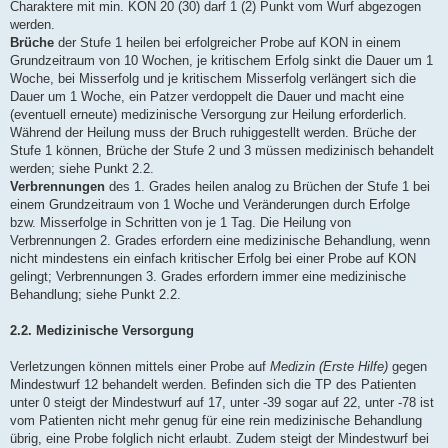
Charaktere mit min. KON 20 (30) darf 1 (2) Punkt vom Wurf abgezogen
werden.
Brüche
der Stufe 1 heilen bei erfolgreicher Probe auf KON in einem
Grundzeitraum von 10 Wochen, je kritischem Erfolg sinkt die Dauer um 1
Woche, bei Misserfolg und je kritischem Misserfolg verlängert sich die
Dauer um 1 Woche, ein Patzer verdoppelt die Dauer und macht eine
(eventuell erneute) medizinische Versorgung zur Heilung erforderlich.
Während der Heilung muss der Bruch ruhiggestellt werden. Brüche der
Stufe 1 können, Brüche der Stufe 2 und 3 müssen medizinisch behandelt
werden; siehe Punkt 2.2.
Verbrennungen
des 1. Grades heilen analog zu Brüchen der Stufe 1 bei
einem Grundzeitraum von 1 Woche und Veränderungen durch Erfolge
bzw. Misserfolge in Schritten von je 1 Tag. Die Heilung von
Verbrennungen 2. Grades erfordern eine medizinische Behandlung, wenn
nicht mindestens ein einfach kritischer Erfolg bei einer Probe auf KON
gelingt; Verbrennungen 3. Grades erfordern immer eine medizinische
Behandlung; siehe Punkt 2.2.
2.2. Medizinische Versorgung
Verletzungen können mittels einer Probe auf
Medizin (Erste Hilfe)
gegen
Mindestwurf 12 behandelt werden. Befinden sich die TP des Patienten
unter 0 steigt der Mindestwurf auf 17, unter -39 sogar auf 22, unter -78 ist
vom Patienten nicht mehr genug für eine rein medizinische Behandlung
übrig, eine Probe folglich nicht erlaubt. Zudem steigt der Mindestwurf bei