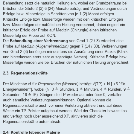
Behandlung setzt die natürlich Heilung ein, wobei der Grundzeitraum bei
Brüchen der Stufe 2 (3) 6 (24) Monate beträgt und Veränderungen durch
Erfolge bzw. Misserfolge in Schritten von je 1 (2) Monat erfolgen.
Kritische Erfolge bzw. Misserfolge werden mit den kritischen Erfolgen
bzw. Misserfolgen der natürlichen Heilung verrechnet, dabei negiert ein
kritischer Erfolg der Probe auf Medizin (Chirurgie) einen kritischen
Misserfolg der Probe auf KON.
Die
Behandlung einer Verbrennung
von Grad 1 (2 / 3) erfordert eine
Probe auf
Medizin (Allgemeinmedizin)
gegen 7 (14 / 30). Verbrennungen
von Grad 2 (3) benötigen mindestens die Ausrüstung einer Praxis (Klinik
und hinterlassen stets sehr ausgeprägte Narben). Kritische Erfolge bzw.
Misserfolge werden wie bei Brüchen der natürlichen Heilung angerechnet.
2.3. Regenerationskräfte
Der Mindestwurf für
Regeneration (Wunden)
beträgt √(TP) + N [ +5 "für
Energiewunden"], wobei (N: 0 ≙ Stunden, 1 ≙ Minuten, 4 ≙ Runden, 9 ≙
Sekunden, 16 ≙ IP). Steigen die TP wieder auf oder über 0, verfallen
auch sämtliche Verletzungsauswirkungen. Optional können die
Regenerationskräfte auch vor einer Verletzung aktiviert und auf diese
Weise ein TP-Polster aufgebaut werden. Wird der Charakter bewusstlos
und verfügt noch über ausreichend XP, aktivieren sich die
Regenerationskräfte automatisch.
2.4. Kontrolle lebender Materie