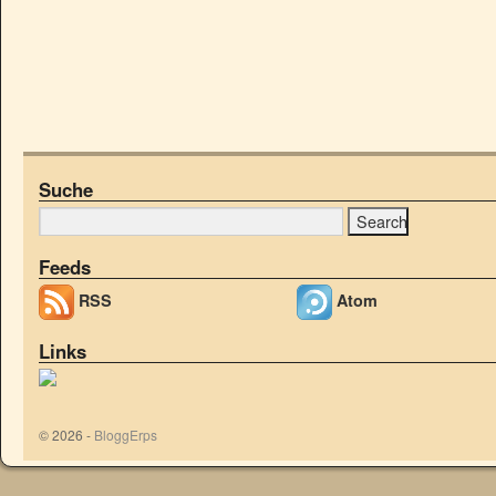
Suche
Feeds
RSS
Atom
Links
© 2026 -
BloggErps