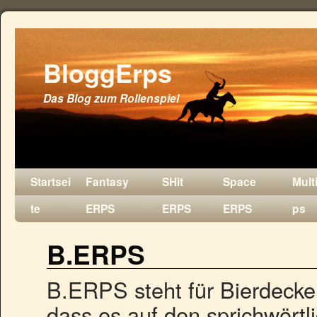
BloggErps
Das Blog zum Rollenspiel
Startsei
Fantasy
SHit
Space
Mult
te
ERPS
ERPS
ERPS
ps
B.ERPS
B.ERPS steht für Bierdeckel
dass es auf den sprichwörtl