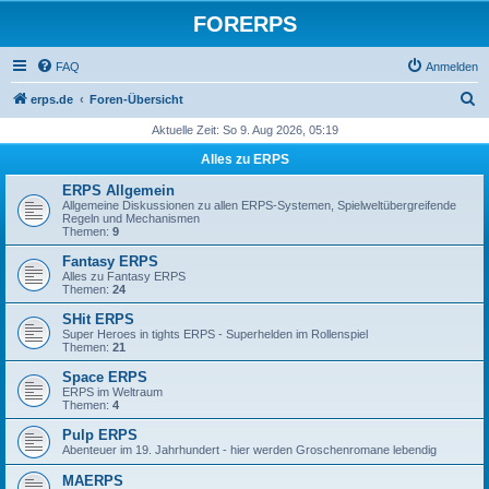
FORERPS
FAQ
Anmelden
S
erps.de
Foren-Übersicht
u
Aktuelle Zeit: So 9. Aug 2026, 05:19
c
Alles zu ERPS
h
ERPS Allgemein
e
Allgemeine Diskussionen zu allen ERPS-Systemen, Spielweltübergreifende
Regeln und Mechanismen
Themen:
9
Fantasy ERPS
Alles zu Fantasy ERPS
Themen:
24
SHit ERPS
Super Heroes in tights ERPS - Superhelden im Rollenspiel
Themen:
21
Space ERPS
ERPS im Weltraum
Themen:
4
Pulp ERPS
Abenteuer im 19. Jahrhundert - hier werden Groschenromane lebendig
MAERPS