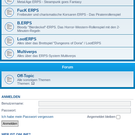
Metal Age ERPS - Steampunk goes Fantasy
FucK ERPS
Freibeuter und charismatische Korsaren ERPS - Das Piratenrollenspiel
B.ERPS
Bloody "Bierdeckel"-ERPS. Das Horror-Western-Rollenspiel mit den 2-
Minuten-Regeln
LootERPS
Alles über das Brettspiel "Dungeons of Doria" / LootERPS
Multiverps
Alles über das ERPS-System Multiverps
Forum
Off-Topic
Alle sonstigen Themen
Themen:
12
ANMELDEN
Benutzername:
Passwort:
Ich habe mein Passwort vergessen
Angemeldet bleiben
WER IST ONLINE?