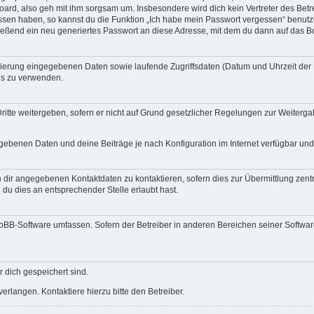
ard, also geh mit ihm sorgsam um. Insbesondere wird dich kein Vertreter des Betre
essen haben, so kannst du die Funktion „Ich habe mein Passwort vergessen“ benut
ßend ein neu generiertes Passwort an diese Adresse, mit dem du dann auf das Bo
trierung eingegebenen Daten sowie laufende Zugriffsdaten (Datum und Uhrzeit de
rds zu verwenden.
itte weitergeben, sofern er nicht auf Grund gesetzlicher Regelungen zur Weitergab
egebenen Daten und deine Beiträge je nach Konfiguration im Internet verfügbar un
 dir angegebenen Kontaktdaten zu kontaktieren, sofern dies zur Übermittlung zentra
 du dies an entsprechender Stelle erlaubt hast.
phpBB-Software umfassen. Sofern der Betreiber in anderen Bereichen seiner Softwa
r dich gespeichert sind.
rlangen. Kontaktiere hierzu bitte den Betreiber.