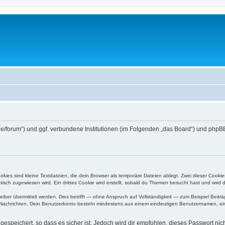
.de/forum“) und ggf. verbundene Institutionen (im Folgenden „das Board“) und p
ies sind kleine Textdateien, die dein Browser als temporäre Dateien ablegt. Zwei dieser Cooki
ch zugewiesen wird. Ein drittes Cookie wird erstellt, sobald du Themen besucht hast und wird 
r übermittelt werden. Dies betrifft — ohne Anspruch auf Vollständigkeit — zum Beispiel Beiträg
ten Nachrichten. Dein Benutzerkonto besteht mindestens aus einem eindeutigen Benutzernamen, 
espeichert, so dass es sicher ist. Jedoch wird dir empfohlen, dieses Passwort ni