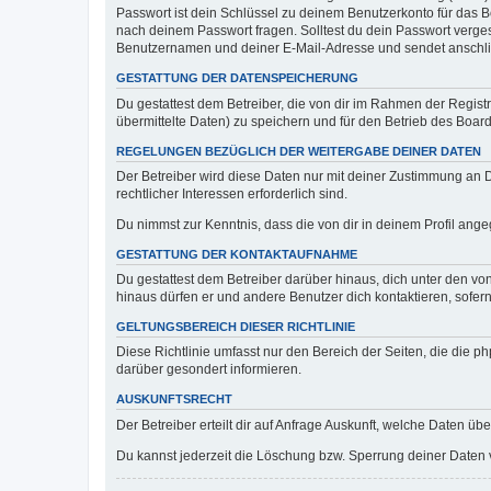
Passwort ist dein Schlüssel zu deinem Benutzerkonto für das Bo
nach deinem Passwort fragen. Solltest du dein Passwort verg
Benutzernamen und deiner E-Mail-Adresse und sendet anschlie
GESTATTUNG DER DATENSPEICHERUNG
Du gestattest dem Betreiber, die von dir im Rahmen der Regis
übermittelte Daten) zu speichern und für den Betrieb des Boa
REGELUNGEN BEZÜGLICH DER WEITERGABE DEINER DATEN
Der Betreiber wird diese Daten nur mit deiner Zustimmung an Dr
rechtlicher Interessen erforderlich sind.
Du nimmst zur Kenntnis, dass die von dir in deinem Profil ang
GESTATTUNG DER KONTAKTAUFNAHME
Du gestattest dem Betreiber darüber hinaus, dich unter den von
hinaus dürfen er und andere Benutzer dich kontaktieren, sofern
GELTUNGSBEREICH DIESER RICHTLINIE
Diese Richtlinie umfasst nur den Bereich der Seiten, die die 
darüber gesondert informieren.
AUSKUNFTSRECHT
Der Betreiber erteilt dir auf Anfrage Auskunft, welche Daten übe
Du kannst jederzeit die Löschung bzw. Sperrung deiner Daten ve