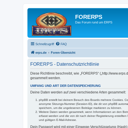
FORERPS
Das Forum rund um ERPS
Schnellzugriff
FAQ
erps.de
Foren-Übersicht
FORERPS - Datenschutzrichtlinie
Diese Richtlinie beschreibt, wie „FORERPS“ („http://www.erps
gesammelt werden.
UMFANG UND ART DER DATENSPEICHERUNG
Deine Daten werden auf zwei verschiedene Arten gesammelt:
phpBB erstellt bei deinem Besuch des Boards mehrere Cookies. Cook
anonyme Sitzungs-Nummer (Session-ID), die dir von phpBB automatis
speichern, um die ungelesenen Beiträge markieren zu können.
Weitere Daten werden gesammelt, wenn Informationen an den Betreibe
erfasst werden und die von dir nach deiner Registrierung erstell
und gültigen E-Mail-Adresse.
Dein Passwort wird mit einer Einwege-Verschlüsselung (Hash) g