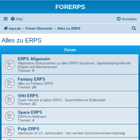
FORERPS
FAQ
Anmelden
S
erps.de
Foren-Übersicht
Alles zu ERPS
u
Alles zu ERPS
c
Forum
h
e
ERPS Allgemein
Allgemeine Diskussionen zu allen ERPS-Systemen, Spielweltübergreifende
Regeln und Mechanismen
Themen:
9
Fantasy ERPS
Alles zu Fantasy ERPS
Themen:
24
SHit ERPS
Super Heroes in tights ERPS - Superhelden im Rollenspiel
Themen:
21
Space ERPS
ERPS im Weltraum
Themen:
4
Pulp ERPS
Abenteuer im 19. Jahrhundert - hier werden Groschenromane lebendig