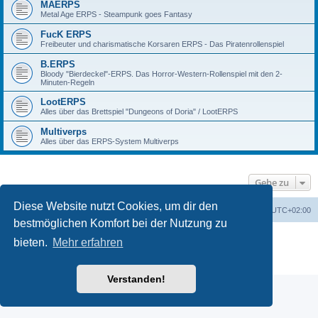
MAERPS
Metal Age ERPS - Steampunk goes Fantasy
FucK ERPS
Freibeuter und charismatische Korsaren ERPS - Das Piratenrollenspiel
B.ERPS
Bloody "Bierdeckel"-ERPS. Das Horror-Western-Rollenspiel mit den 2-
Minuten-Regeln
LootERPS
Alles über das Brettspiel "Dungeons of Doria" / LootERPS
Multiverps
Alles über das ERPS-System Multiverps
Gehe zu
Diese Website nutzt Cookies, um dir den
erps.de
Foren-Übersicht
Alle Zeiten sind
UTC+02:00
bestmöglichen Komfort bei der Nutzung zu
Powered by
phpBB
® Forum Software © phpBB Limited
bieten.
Mehr erfahren
Deutsche Übersetzung durch
phpBB.de
PRIVACY_LINK
|
TERMS_LINK
Verstanden!