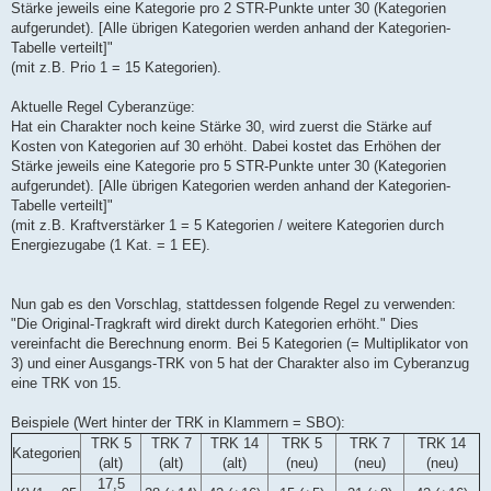
Stärke jeweils eine Kategorie pro 2 STR-Punkte unter 30 (Kategorien
aufgerundet). [Alle übrigen Kategorien werden anhand der Kategorien-
Tabelle verteilt]"
(mit z.B. Prio 1 = 15 Kategorien).
Aktuelle Regel Cyberanzüge:
Hat ein Charakter noch keine Stärke 30, wird zuerst die Stärke auf
Kosten von Kategorien auf 30 erhöht. Dabei kostet das Erhöhen der
Stärke jeweils eine Kategorie pro 5 STR-Punkte unter 30 (Kategorien
aufgerundet). [Alle übrigen Kategorien werden anhand der Kategorien-
Tabelle verteilt]"
(mit z.B. Kraftverstärker 1 = 5 Kategorien / weitere Kategorien durch
Energiezugabe (1 Kat. = 1 EE).
Nun gab es den Vorschlag, stattdessen folgende Regel zu verwenden:
"Die Original-Tragkraft wird direkt durch Kategorien erhöht." Dies
vereinfacht die Berechnung enorm. Bei 5 Kategorien (= Multiplikator von
3) und einer Ausgangs-TRK von 5 hat der Charakter also im Cyberanzug
eine TRK von 15.
Beispiele (Wert hinter der TRK in Klammern = SBO):
TRK 5
TRK 7
TRK 14
TRK 5
TRK 7
TRK 14
Kategorien
(alt)
(alt)
(alt)
(neu)
(neu)
(neu)
17,5