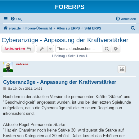
FORERPS
FAQ
Anmelden
S
erps.de
Foren-Übersicht
Alles zu ERPS
SHit ERPS
u
Cyberanzüge - Anpassung der Kraftverstärker
c
Suche
Erweiterte
Antworten
h
1 Beitrag • Seite
1
von
1
e
vahrens
Cyberanzüge - Anpassung der Kraftverstärker
B
Sa 10. Dez 2011, 14:51
e
i
Nachdem in der aktuellen Version die permanenten Kräfte "Stärke" und
t
"Geschwindigkeit" angepasst wurden, ist uns bei der letzten Spielrunde
r
a
aufgefallen, dass die Cyberanzüge mit dieser neuen Regelung nun
g
inkonsistent sind.
Aktuelle Regel Permanente Stärke:
"Hat ein Charakter noch keine Stärke 30, wird zuerst die Stärke auf
Kosten von Kategorien auf 30 erhöht. Dabei kostet das Erhöhen der