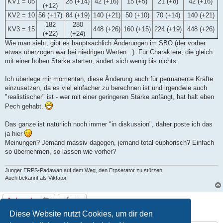
KV1 = 05
28 (+14)
42 (+16)
15 (+5)
21 (+8)
42 (+16)
(+12)
KV2 = 10
56 (+17)
84 (+19)
140 (+21)
50 (+10)
70 (+14)
140 (+21)
182
280
KV3 = 15
448 (+26)
160 (+15)
224 (+19)
448 (+26)
(+22)
(+24)
Wie man sieht, gibt es hauptsächlich Änderungen im SBO (der vorher
etwas überzogen war bei niedrigen Werten...). Für Charaktere, die gleich
mit einer hohen Stärke starten, ändert sich wenig bis nichts.
Ich überlege mir momentan, diese Änderung auch für permanente Kräfte
einzusetzen, da es viel einfacher zu berechnen ist und irgendwie auch
"realistischer" ist - wer mit einer geringeren Stärke anfängt, hat halt eben
Pech gehabt.
Das ganze ist natürlich noch immer "in diskussion", daher poste ich das
ja hier
Meinungen? Jemand massiv dagegen, jemand total euphorisch? Einfach
so übernehmen, so lassen wie vorher?
Junger ERPS-Padawan auf dem Weg, den Erpserator zu stürzen.
Auch bekannt als Viktator.
Antworten
1 Beitrag • Seite
1
von
1
Diese Website nutzt Cookies, um dir den