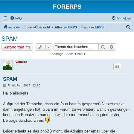
FORERPS
FAQ
Anmelden
S
erps.de
Foren-Übersicht
Alles zu ERPS
Fantasy ERPS
u
SPAM
c
Suche
Erweiterte
Antworten
h
2 Beiträge • Seite
1
von
1
e
vahrens
SPAM
B
Fr 14. Sep 2012, 23:10
e
i
Hallo allerseits,
t
r
a
Aufgrund der Tatsache, dass ein (nun bereits gesperrter) Nutzer direkt
g
damit angefangen hat, Spam im Forum zu verbreiten, war ich gezwungen,
bei neuen Benutzern nun doch wieder eine Freischaltung des ersten
Beitrags durchzuführen.
Leider erlaubt es das phpBB nicht, die Admins per email über die