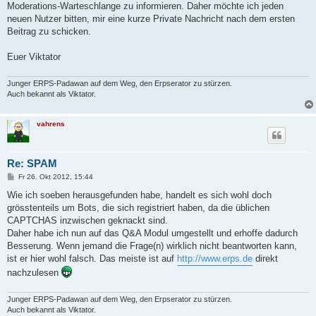
Moderations-Warteschlange zu informieren. Daher möchte ich jeden
neuen Nutzer bitten, mir eine kurze Private Nachricht nach dem ersten
Beitrag zu schicken.
Euer Viktator
Junger ERPS-Padawan auf dem Weg, den Erpserator zu stürzen.
Auch bekannt als Viktator.
vahrens
Re: SPAM
B
Fr 26. Okt 2012, 15:44
e
i
Wie ich soeben herausgefunden habe, handelt es sich wohl doch
t
grösstenteils um Bots, die sich registriert haben, da die üblichen
r
a
CAPTCHAS inzwischen geknackt sind.
g
Daher habe ich nun auf das Q&A Modul umgestellt und erhoffe dadurch
Besserung. Wenn jemand die Frage(n) wirklich nicht beantworten kann,
ist er hier wohl falsch. Das meiste ist auf
http://www.erps.de
direkt
nachzulesen
Junger ERPS-Padawan auf dem Weg, den Erpserator zu stürzen.
Auch bekannt als Viktator.