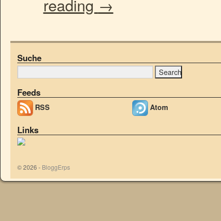
reading
→
Suche
Feeds
RSS
Atom
Links
© 2026 -
BloggErps