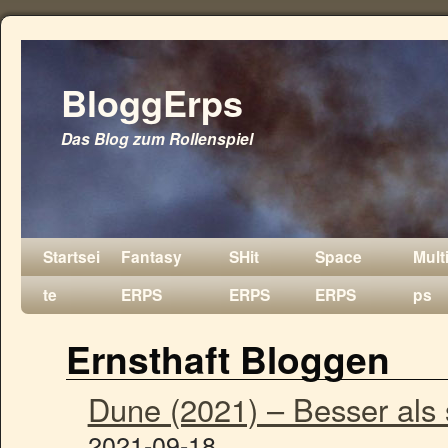
BloggErps
Das Blog zum Rollenspiel
Startsei
Fantasy
SHit
Space
Mult
te
ERPS
ERPS
ERPS
ps
Ernsthaft Bloggen
Dune (2021) – Besser als
2021-09-18