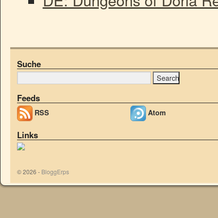
DE: Dungeons of Doria Re
Suche
Feeds
RSS
Atom
Links
© 2026 -
BloggErps