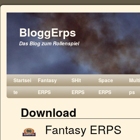
BloggErps
Das Blog zum Rollenspiel
Startsei
Fantasy
SHit
Space
Mult
te
ERPS
ERPS
ERPS
ps
Download
Fantasy ERPS